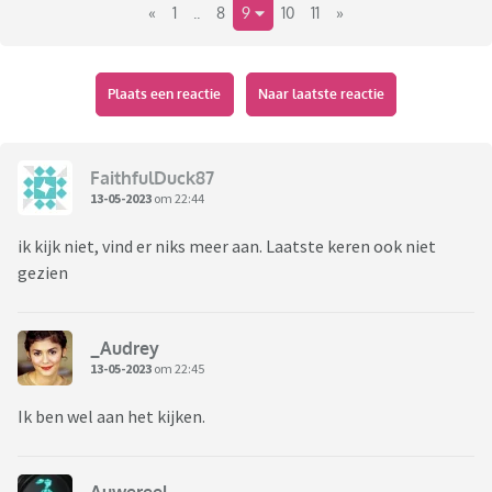
«
1
..
8
9
10
11
»
Plaats een reactie
Naar laatste reactie
FaithfulDuck87
13-05-2023
om 22:44
ik kijk niet, vind er niks meer aan. Laatste keren ook niet
gezien
_Audrey
13-05-2023
om 22:45
Ik ben wel aan het kijken.
Auwereel