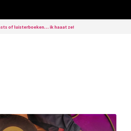
sts of luisterboeken… ik haaat ze!