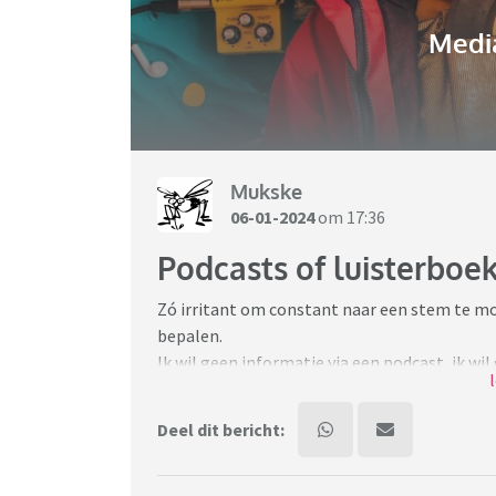
Media
Mukske
06-01-2024
om 17:36
Podcasts of luisterboe
Zó irritant om constant naar een stem te moe
bepalen.
Ik wil geen informatie via een podcast, ik w
c.q. overbodige informatie of slap geouwehoe
Luisterboeken snap ik ook niet. Ik lees heel s
Deel dit bericht:
Nog meer mensen die hiervan ‘gruwelen’?