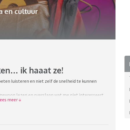
 en cultuur
ken… ik haaat ze!
ten luisteren en niet zelf de snelheid te kunnen
il gewoon lezen en overslaan wat me niet interesseert
r is.
nel en heel veel. Irritant die slome verhaaltjestoon.