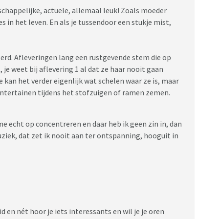
chappelijke, actuele, allemaal leuk! Zoals moeder
es in het leven. En als je tussendoor een stukje mist,
sterd. Afleveringen lang een rustgevende stem die op
, je weet bij aflevering 1 al dat ze haar nooit gaan
e kan het verder eigenlijk wat schelen waar ze is, maar
e entertainen tijdens het stofzuigen of ramen zemen.
me echt op concentreren en daar heb ik geen zin in, dan
muziek, dat zet ik nooit aan ter ontspanning, hooguit in
 en nét hoor je iets interessants en wil je je oren