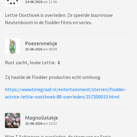
14-06-2026
om 21:56
Lettie Oosthoek is overleden. Ze speelde buurvrouw
Neutenboom in de flodder films en series.
Poezenmeisje
15-06-2026
om 08:09
Rust zacht, leuke Lettie. 🌷
Zij haalde de Flodder producties echt omhoog.
https://www.telegraaf.nl/entertainment/sterren/flodder-
actrice-lettie-oosthoek-88-overleden/157200033.html
Magnoliatakje
15-06-2026
om 19:32
Wim T Schippers is overleden, de stem van oa Ernie.