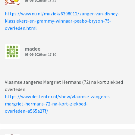
03-06-2026
om 13:21
https://www.nu.nl/muziek/6398012/zanger-van-disney-
klassiekers-en-grammy-winnaar-peabo-bryson-75-
overleden.html
madee
03-06-2026
om 17:10
Vlaamse zangeres Margriet Hermans (72) na kort ziekbed
overleden
https://www.destentor.nl/show/vlaamse-zangeres-
margriet-hermans-72-na-kort-ziekbed-
overleden~a565a27f/