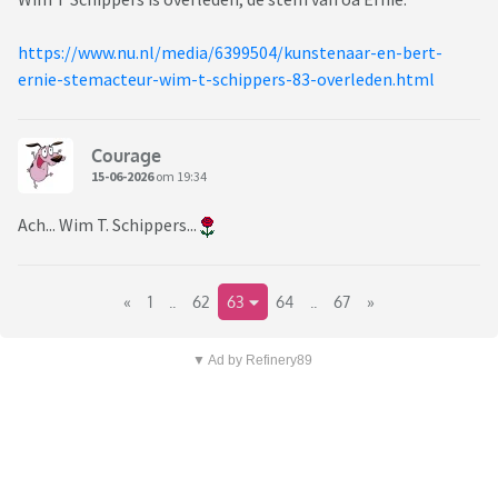
https://www.nu.nl/media/6399504/kunstenaar-en-bert-
ernie-stemacteur-wim-t-schippers-83-overleden.html
Courage
15-06-2026
om 19:34
Ach... Wim T. Schippers...
«
1
..
62
63
64
..
67
»
▼ Ad by Refinery89