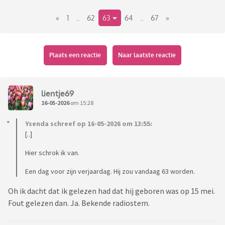
«
1
..
62
63
64
..
67
»
Plaats een reactie
Naar laatste reactie
lientje69
16-05-2026
om 15:28
Ysenda schreef op 16-05-2026 om 13:55:
[..]
Hier schrok ik van.
Een dag voor zijn verjaardag. Hij zou vandaag 63 worden.
Oh ik dacht dat ik gelezen had dat hij geboren was op 15 mei.
Fout gelezen dan. Ja. Bekende radiostem.