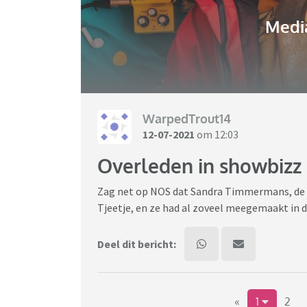
Media
WarpedTrout14
12-07-2021
om 12:03
Overleden in showbizz
Zag net op NOS dat Sandra Timmermans, de do
Tjeetje, en ze had al zoveel meegemaakt in d
Deel dit bericht:
«
1
2