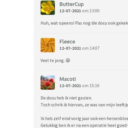
ButterCup
12-07-2021
om 13:00
Huh, wat opeens! Pas nog die docu ook gekek
Fleece
12-07-2021
om 14:07
Veel te jong. 😪
Macoti
12-07-2021
om 15:16
De docu heb ik niet gezien.
Toch schrik ik hiervan, ze was van mijn leeftij
Ik heb zelf eind vorig jaar ook een hersenbl
Gelukkig ben ik er na een operatie heel goe