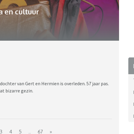
 en cultuur
chter van Gert en Hermien is overleden. 57 jaar pas.
at bizarre gezin.
3
4
5
..
67
»