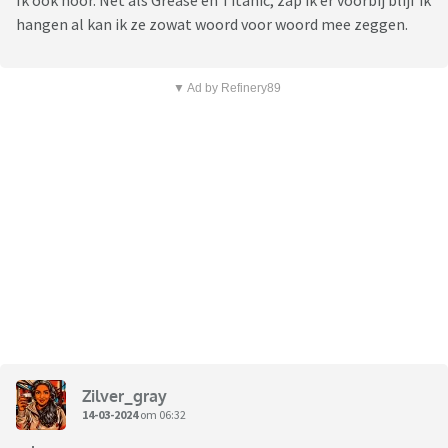
Ik ook hoor. Net als Grease en Titanic, zap ik er voorbij blijf ik
hangen al kan ik ze zowat woord voor woord mee zeggen.
▼ Ad by Refinery89
Zilver_gray
14-03-2024
om 06:32