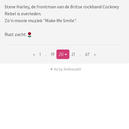
Steve Harley, de frontman van de Britse rockband Cockney
Rebel is overleden.
Zo'n mooie muziek "Make Me Smile".
Rust zacht.
«
1
..
19
20
21
..
67
»
▼ Ad by Refinery89