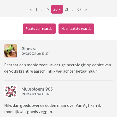
«
1
..
19
20
21
..
67
»
Plaats een reactie
Naar laatste reactie
Ginevra
09-02-2024
om 13:27
Er staat een mooie zeer uitvoerige necrologie op de site van
de Volkskrant. Waarschijnlijk wel achter betaalmuur.
Muurbloem1985
09-02-2024
om 17:06
Niks dan goeds over de doden maar over Van Agt kan ik
moeilijk wat goeds zeggen.