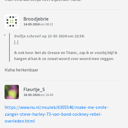
Broodjebrie
14-03-2024
om 08:13
Dolfje schreef op 13-03-2024 om 22:38:
[..]
Ik ook hoor. Net als Grease en Titanic, zap ik er voorbij blijf ik
hangen al kan ik ze zowat woord voor woord mee zeggen.
Haha herkenbaar
Fleurtje_5
18-03-2024
om 16:40
https://www.nu.nl/muziek/6305546/make-me-smile-
zanger-steve-harley-73-van-band-cockney-rebel-
overleden.html