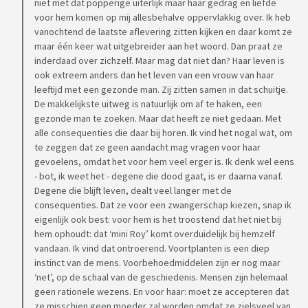
niet met dat popperige uiterlijk maar haar gedrag en liefde
voor hem komen op mij allesbehalve oppervlakkig over. Ik heb
vanochtend de laatste aflevering zitten kijken en daar komt ze
maar één keer wat uitgebreider aan het woord. Dan praat ze
inderdaad over zichzelf. Maar mag dat niet dan? Haar leven is
ook extreem anders dan het leven van een vrouw van haar
leeftijd met een gezonde man. Zij zitten samen in dat schuitje.
De makkelijkste uitweg is natuurlijk om af te haken, een
gezonde man te zoeken. Maar dat heeft ze niet gedaan. Met
alle consequenties die daar bij horen. Ik vind het nogal wat, om
te zeggen dat ze geen aandacht mag vragen voor haar
gevoelens, omdat het voor hem veel erger is. Ik denk wel eens
- bot, ik weet het - degene die dood gaat, is er daarna vanaf.
Degene die blijft leven, dealt veel langer met de
consequenties. Dat ze voor een zwangerschap kiezen, snap ik
eigenlijk ook best: voor hem is het troostend dat het niet bij
hem ophoudt: dat ‘mini Roy’ komt overduidelijk bij hemzelf
vandaan. Ik vind dat ontroerend. Voortplanten is een diep
instinct van de mens. Voorbehoedmiddelen zijn er nog maar
‘net’, op de schaal van de geschiedenis. Mensen zijn helemaal
geen rationele wezens. En voor haar: moet ze accepteren dat
ze misschien geen moeder zal worden omdat ze zielsveel van