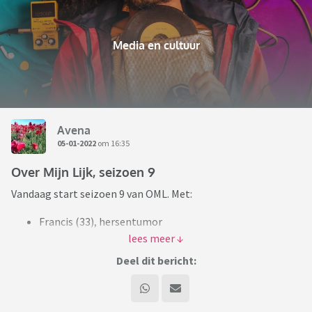
Media en cultuur
Avena
05-01-2022
om 16:35
Over Mijn Lijk, seizoen 9
Vandaag start seizoen 9 van OML. Met:
Francis (33), hersentumor
Irene (28), uitgezaaide borstkanker
Jip (26), hersentumor
Deel dit bericht:
Kiki (16), leverkanker
Patrick (31), darmkanker
Roy (30), hersentumor