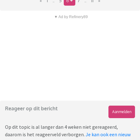
«
1
..
5
6
7
..
11
»
▼ Ad by Refinery89
Reageer op dit bericht
Aanmelden
Op dit topic is al langer dan 4 weken niet gereageerd,
daarom is het reageerveld verborgen.
Je kan ook een nieuw