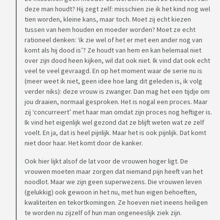
deze man houdt? Hij zegt zelf: misschien zie ik het kind nog wel
tien worden, kleine kans, maar toch. Moet zij echt kiezen
tussen van hem houden en moeder worden? Moet ze echt
rationeel denken: ‘ik zie wel of het er met een ander nog van
komt als hij dood is’? Ze houdt van hem en kan helemaal niet
over zijn dood heen kijken, wil dat ook niet. Ik vind dat ook echt
veel te veel gevraagd. En op het moment waar de serie nu is
(meer weet ik niet, geen idee hoe lang dit geleden is, ik volg
verder niks): deze vrouw is zwanger. Dan mag het een tijdje om
jou draaien, normaal gesproken. Het is nogal een proces. Maar
zij ‘concurreert’ met haar man omdat zijn proces nog heftiger is.
Ik vind het eigenlijk wel gezond dat ze blijft weten wat ze zelf
voelt. En ja, dat is heel pijnlijk. Maar het is ook pijnlijk. Dat komt
niet door haar. Het komt door de kanker.
Ook hier lijkt alsof de lat voor de vrouwen hoger ligt. De
vrouwen moeten maar zorgen dat niemand pijn heeft van het
noodlot. Maar we zijn geen superwezens. Die vrouwen leven
(gelukkig) ook gewoon in het nu, met hun eigen behoeften,
kwaliteiten en tekortkomingen. Ze hoeven niet ineens heiligen
te worden nu zijzelf of hun man ongeneeslijk ziek zijn.