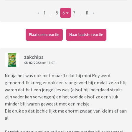
De presentatie is (weer) in handen van Tim Hofman.
«
1
..
5
6
7
..
11
»
Plaats een reactie
Naar laatste reactie
zakchips
05-02-2022
om 17:07
Nouja het was ook niet maar 1x dat hij mini Roy werd
genoemd. Ik kreeg er ook een raar gevoel bij omdat ze zo blij
waren dat het een jongetjes was (alsof hij inderdaad straks
zijn vader kan vervangen) en het voelde alsof ze een stuk
minder blij waren geweest met een meisje.
Die druk op dat jochie lijkt me enorm zwaar, van kleins af aan
al.