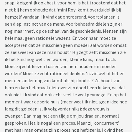
snap ik eigenlijk ook best: voor hem is het troostend dat het
niet bij hem ophoudt: dat ‘mini Roy’ komt overduidelijk bij
hemzelf vandaan. Ik vind dat ontroerend. Voortplanten is
een diep instinct van de mens. Voorbehoedmiddelen zijn er
nog maar ‘net’, op de schaal van de geschiedenis. Mensen zijn
helemaal geen rationele wezens. En voor haar: moet ze
accepteren dat ze misschien geen moeder zal worden omdat
ze zielsveel van deze man houdt? Hij zegt zelf: misschien zie
ik het kind nog wel tien worden, kleine kans, maar toch.
Moet zij echt kiezen tussen van hem houden en moeder
worden? Moet ze echt rationeel denken: ‘ik zie wel of het er
met een ander nog van komt als hij dood is’? Ze houdt van
hem en kan helemaal niet over zijn dood heen kijken, wil dat
ook niet. Ik vind dat ook echt veel te veel gevraagd. En op het
moment waar de serie nu is (meer weet ik niet, geen idee hoe
lang dit geleden is, ik volg verder niks): deze vrouw is
zwanger. Dan mag het een tijdje om jou draaien, normaal
gesproken. Het is nogal een proces. Maar zij ‘concurreert’
met haar man omdat zijn proces nog heftiger is. Ik vind het