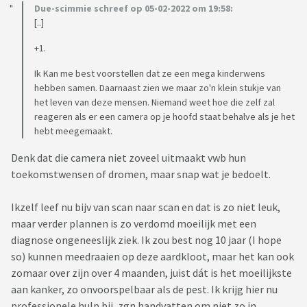
Due-scimmie schreef op 05-02-2022 om 19:58:
[..]
+1.
Ik Kan me best voorstellen dat ze een mega kinderwens
hebben samen. Daarnaast zien we maar zo'n klein stukje van
het leven van deze mensen. Niemand weet hoe die zelf zal
reageren als er een camera op je hoofd staat behalve als je het
hebt meegemaakt.
Denk dat die camera niet zoveel uitmaakt vwb hun
toekomstwensen of dromen, maar snap wat je bedoelt.
Ikzelf leef nu bijv van scan naar scan en dat is zo niet leuk,
maar verder plannen is zo verdomd moeilijk met een
diagnose ongeneeslijk ziek. Ik zou best nog 10 jaar (I hope
so) kunnen meedraaien op deze aardkloot, maar het kan ook
zomaar over zijn over 4 maanden, juist dát is het moeilijkste
aan kanker, zo onvoorspelbaar als de pest. Ik krijg hier nu
professionele hulp bij, zgn handvatten om niet zo in