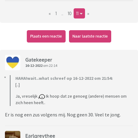
De presentatie is (weer) in handen van Tim Hofman.
«
1
..
10
11
»
Plaats een reactie
Naar laatste reactie
Gatekeeper
16-12-2022
om 22:14
HAHA!wait..what schreef op 16-12-2022 om 21:54:
[..]
Ja, vreselijk
Ik hoop dat ze genoeg (andere) mensen om
zich heen heeft..
Er is nog een zus volgens mij. Nog geen 30. Veel te jong.
Earlgreythee