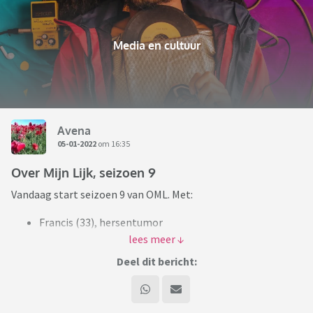
Media en cultuur
Avena
05-01-2022
om 16:35
Over Mijn Lijk, seizoen 9
Vandaag start seizoen 9 van OML. Met:
Francis (33), hersentumor
Irene (28), uitgezaaide borstkanker
Jip (26), hersentumor
Deel dit bericht:
Kiki (16), leverkanker
Patrick (31), darmkanker
Roy (30), hersentumor