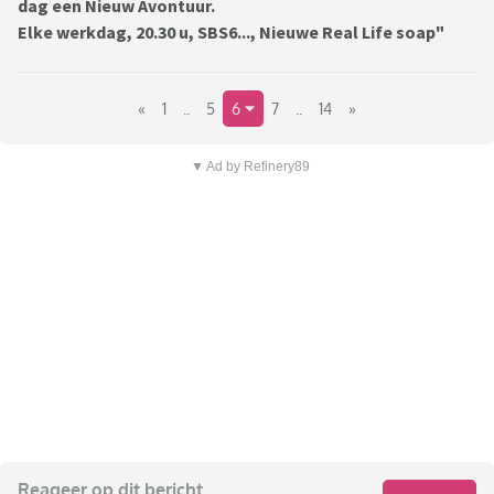
dag een Nieuw Avontuur.
Elke werkdag, 20.30 u, SBS6..., Nieuwe Real Life soap"
«
1
..
5
6
7
..
14
»
▼ Ad by Refinery89
Reageer op dit bericht