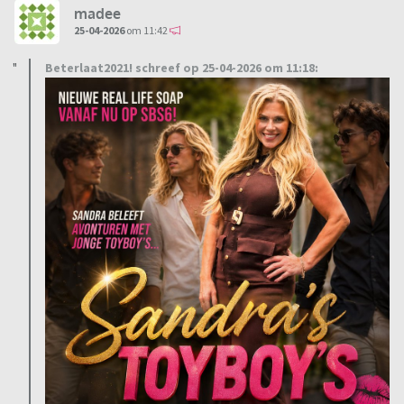
madee
25-04-2026
om 11:42
Beterlaat2021! schreef op 25-04-2026 om 11:18: