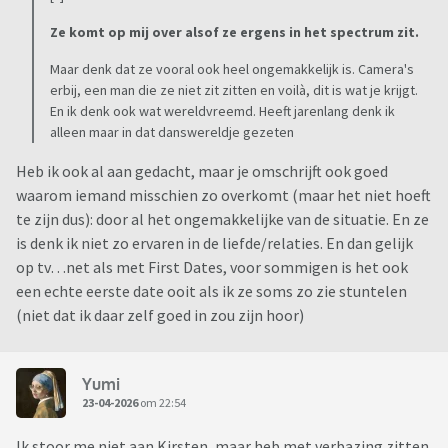
Ze komt op mij over alsof ze ergens in het spectrum zit.
Maar denk dat ze vooral ook heel ongemakkelijk is. Camera's
erbij, een man die ze niet zit zitten en voilà, dit is wat je krijgt.
En ik denk ook wat wereldvreemd. Heeft jarenlang denk ik
alleen maar in dat danswereldje gezeten
Heb ik ook al aan gedacht, maar je omschrijft ook goed
waarom iemand misschien zo overkomt (maar het niet hoeft
te zijn dus): door al het ongemakkelijke van de situatie. En ze
is denk ik niet zo ervaren in de liefde/relaties. En dan gelijk
op tv…net als met First Dates, voor sommigen is het ook
een echte eerste date ooit als ik ze soms zo zie stuntelen
(niet dat ik daar zelf goed in zou zijn hoor)
Yumi
23-04-2026
om 22:54
Ik stoor me niet aan Kirsten, maar heb met verbazing zitten