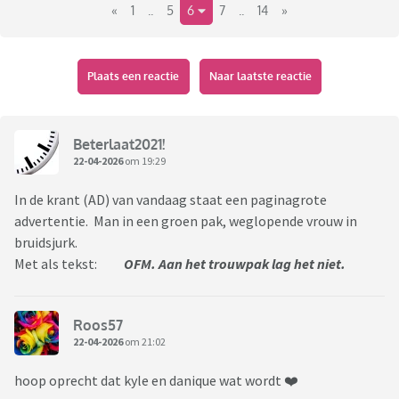
«
1
..
5
6
7
..
14
»
Plaats een reactie
Naar laatste reactie
Beterlaat2021!
22-04-2026
om 19:29
In de krant (AD) van vandaag staat een paginagrote
advertentie. Man in een groen pak, weglopende vrouw in
bruidsjurk.
Met als tekst:
OFM. Aan het trouwpak lag het niet.
Roos57
22-04-2026
om 21:02
hoop oprecht dat kyle en danique wat wordt ❤️