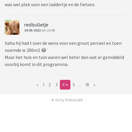
was wel plek voor een laddertje en de fietsen.
redbulletje
24-05-2022
om 10:48
haha hij had t over de wens voor een groot perceel en toen
noemde ie 200m2 😂
Maar het huis en tuin waren wel beter dan wat er gemiddeld
voorbij komt in dit programma.
«
1
2
3
4
5
..
18
»
▼ Ad by Refinery89