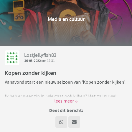
Media en cultuur
LostJellyfish83
16-05-2022
om 12:31
Kopen zonder kijken
Vanavond start een nieuw seizoen van 'Kopen zonder kijken'.
Ik heb er weer zin in, wie gaat ook kijken? Het zal nu wel
lastiger zijn in de huidige woningmarkt om nog pareltjes te
vinden.
Deel dit bericht:
RTL 4 om 20.30