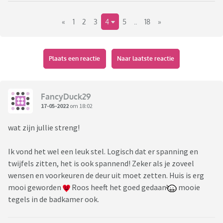
«
1
2
3
4
5
..
18
»
Plaats een reactie
Naar laatste reactie
FancyDuck29
17-05-2022
om 18:02
wat zijn jullie streng!
Ik vond het wel een leuk stel. Logisch dat er spanning en
twijfels zitten, het is ook spannend! Zeker als je zoveel
wensen en voorkeuren de deur uit moet zetten. Huis is erg
mooi geworden
Roos heeft het goed gedaan
mooie
tegels in de badkamer ook.