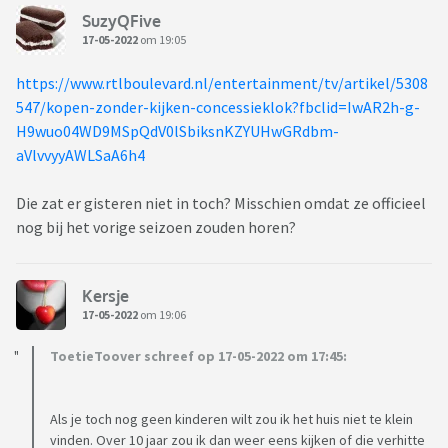
SuzyQFive
17-05-2022
om 19:05
https://www.rtlboulevard.nl/entertainment/tv/artikel/5308
547/kopen-zonder-kijken-concessieklok?fbclid=IwAR2h-g-
H9wuo04WD9MSpQdV0lSbiksnKZYUHwGRdbm-
aVlvvyyAWLSaA6h4
Die zat er gisteren niet in toch? Misschien omdat ze officieel
nog bij het vorige seizoen zouden horen?
Kersje
17-05-2022
om 19:06
ToetieToover schreef op 17-05-2022 om 17:45:
Als je toch nog geen kinderen wilt zou ik het huis niet te klein
vinden. Over 10 jaar zou ik dan weer eens kijken of die verhitte