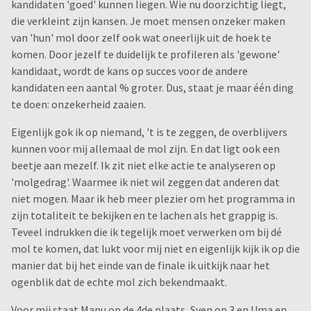
kandidaten 'goed' kunnen liegen. Wie nu doorzichtig liegt,
die verkleint zijn kansen. Je moet mensen onzeker maken
van 'hun' mol door zelf ook wat oneerlijk uit de hoek te
komen. Door jezelf te duidelijk te profileren als 'gewone'
kandidaat, wordt de kans op succes voor de andere
kandidaten een aantal % groter. Dus, staat je maar één ding
te doen: onzekerheid zaaien.
Eigenlijk gok ik op niemand, 't is te zeggen, de overblijvers
kunnen voor mij allemaal de mol zijn. En dat ligt ook een
beetje aan mezelf. Ik zit niet elke actie te analyseren op
'molgedrag'. Waarmee ik niet wil zeggen dat anderen dat
niet mogen. Maar ik heb meer plezier om het programma in
zijn totaliteit te bekijken en te lachen als het grappig is.
Teveel indrukken die ik tegelijk moet verwerken om bij dé
mol te komen, dat lukt voor mij niet en eigenlijk kijk ik op die
manier dat bij het einde van de finale ik uitkijk naar het
ogenblik dat de echte mol zich bekendmaakt.
Voor mij staat Manu op de 4de plaats, Sven op 3 en Uma en