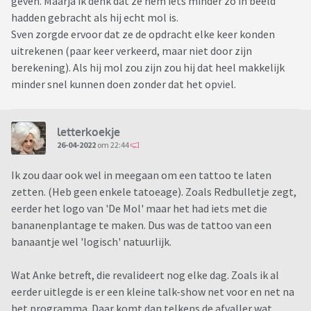
geven. Maarja ik denk dat ze hem iets minder zo in beeld
hadden gebracht als hij echt mol is.
Sven zorgde ervoor dat ze de opdracht elke keer konden
uitrekenen (paar keer verkeerd, maar niet door zijn
berekening). Als hij mol zou zijn zou hij dat heel makkelijk
minder snel kunnen doen zonder dat het opviel.
letterkoekje
26-04-2022
om 22:44
Ik zou daar ook wel in meegaan om een tattoo te laten
zetten. (Heb geen enkele tatoeage). Zoals Redbulletje zegt,
eerder het logo van 'De Mol' maar het had iets met die
bananenplantage te maken. Dus was de tattoo van een
banaantje wel 'logisch' natuurlijk.
Wat Anke betreft, die revalideert nog elke dag. Zoals ik al
eerder uitlegde is er een kleine talk-show net voor en net na
het programma. Daar komt dan telkens de afvaller wat