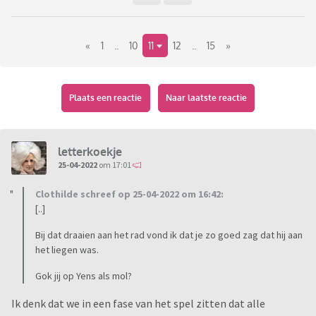
conclusie kunnen komen en de mol kunnen vangen vooraleer
hij (verplicht) met zijn kopje boven de grond komt.
«
1
..
10
11
12
..
15
»
Ik vind de twee voorbije afleveringen alweer sprankelend en
vernieuwend. Zoals de terugkeer van de (vorig jaar in de
eerste 10 minuten van de eerste aflevering van het 9de
Plaats een reactie
Naar laatste reactie
seizoen) afgevallen Jens. En ook de - eerste maal in history -
invulronde per koppel van de mol-vragen, dat was weer een
invalshoek die mij wel kon bekoren.
letterkoekje
25-04-2022
om 17:01
Clothilde schreef op 25-04-2022 om 16:42:
[..]
Bij dat draaien aan het rad vond ik dat je zo goed zag dat hij aan
het liegen was.
Gok jij op Yens als mol?
Ik denk dat we in een fase van het spel zitten dat alle