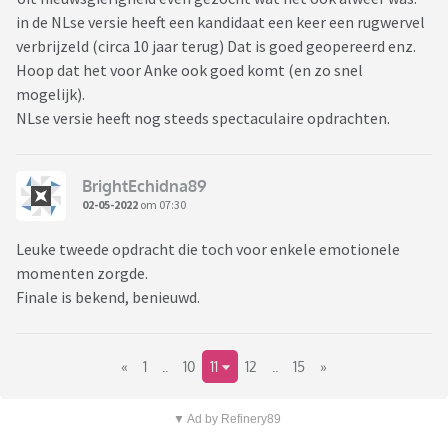
in de NLse versie heeft een kandidaat een keer een rugwervel
verbrijzeld (circa 10 jaar terug) Dat is goed geopereerd enz.
Hoop dat het voor Anke ook goed komt (en zo snel
mogelijk).
NLse versie heeft nog steeds spectaculaire opdrachten.
BrightEchidna89
02-05-2022
om 07:30
Leuke tweede opdracht die toch voor enkele emotionele
momenten zorgde.
Finale is bekend, benieuwd.
«
1
..
10
11
12
..
15
»
▼ Ad by Refinery89