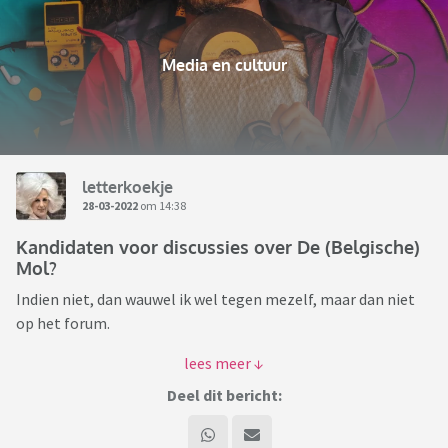
Media en cultuur
letterkoekje
28-03-2022
om 14:38
Kandidaten voor discussies over De (Belgische)
Mol?
Indien niet, dan wauwel ik wel tegen mezelf, maar dan niet
op het forum.
Indien ja, geef jouw bevindingen, verdacht bevonden acties
van één of meerdere kandidaten, jouw conclusies of verkeerd
Deel dit bericht:
geïnterpreteerde (mollen)streken hier weer. Kortom,
verruim mijn blik zodat we misschien samen tot de juiste