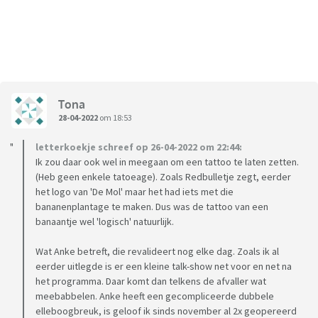
Tona
28-04-2022
om 18:53
letterkoekje schreef op 26-04-2022 om 22:44:
Ik zou daar ook wel in meegaan om een tattoo te laten zetten.
(Heb geen enkele tatoeage). Zoals Redbulletje zegt, eerder
het logo van 'De Mol' maar het had iets met die
bananenplantage te maken. Dus was de tattoo van een
banaantje wel 'logisch' natuurlijk.
Wat Anke betreft, die revalideert nog elke dag. Zoals ik al
eerder uitlegde is er een kleine talk-show net voor en net na
het programma. Daar komt dan telkens de afvaller wat
meebabbelen. Anke heeft een gecompliceerde dubbele
elleboogbreuk, is geloof ik sinds november al 2x geopereerd