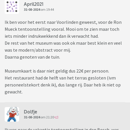
April2021
31-08-2024
om 19:44
Ik ben voor het eerst naar Voorlinden geweest, voor de Ron
Mueck tentoonstelling vooral. Mooi om te zien maar toch
iets minder indrukwekkend dan ik verwacht had.
De rest van het museum was ook ok maar best klein en veel
was te modern/abstract voor mij.
Daarna genoten van de tuin.
Museumkaart is daar niet geldig dus 22€ per persoon.
Het restaurant had de helft van het terras gesloten (ivm
personeelstekort denk ik), dus lange rij. Daar heb ik niet op
gewacht.
Dolfje
31-08-2024
om 21:20
Ik was naar de vakantie tentoonstelling in den Bosch, was