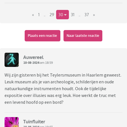
«
1
..
29
30
31
..
37
»
Plaats een reactie
Naar laatste reactie
Auwereel
18-08-2024
om 18:59
Wij zijn gisteren bij het Teylersmuseum in Haarlem geweest.
Leuk museum als je van archeologie, schilderijen en oude
natuurkundige instrumenten houdt. Ook de tijdelijke
expositie over illusies was erg leuk. Hoe werkt de truc met
een levend hoofd op een bord?
Tuinfluiter
18-08-2024
om 19:07