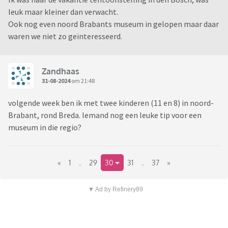
leuk maar kleiner dan verwacht.
Ook nog even noord Brabants museum in gelopen maar daar
waren we niet zo geïnteresseerd.
Zandhaas
31-08-2024
om 21:48
volgende week ben ik met twee kinderen (11 en 8) in noord-
Brabant, rond Breda. Iemand nog een leuke tip voor een
museum in die regio?
«
1
..
29
30
31
..
37
»
▼ Ad by Refinery89