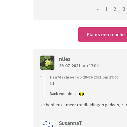
«
1
2
3
Plaats een reactie
nlies
29-07-2021
om 13:04
Hen74 schreef op 28-07-2021 om 19:00:
[..]
Dank voor de tip!
ze hebben al meer rondleidingen gedaan, zijn
SusannaT