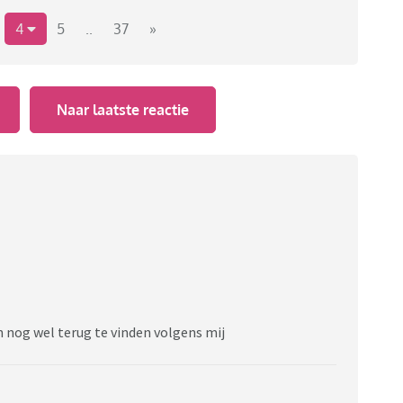
4
5
..
37
»
Naar laatste reactie
 nog wel terug te vinden volgens mij