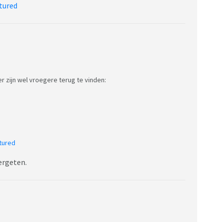
tured
r zijn wel vroegere terug te vinden:
tured
vergeten.