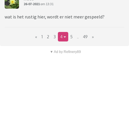
26-07-2021
om 13:31
wat is het rustig hier, wordt er niet meer gespeeld?
«
1
2
3
4
5
..
49
»
▼ Ad by Refinery89