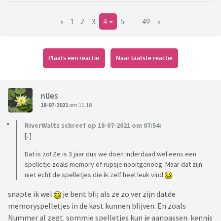
er maar op spelgebied is.
«
1
2
3
4
5
..
49
»
Je mag best zeggen dat je een bepaald spel niks vindt, want
dat wil niet zeggen dat je de liefhebber van dat spel niks
vindt. Hier gaan we vrolijk verder, met spellen de hemel in
Plaats een reactie
Naar laatste reactie
prijzen, dan wel ons afvragen waarom iemand heeft bedacht
dat het uitgegeven moest worden. Het mag allemaal, en we
hoeven het zelfs niet eens te zijn.
nlies
18-07-2021
om 11:18
Stel je vraag, geef je opmerkingen en laat je verrassen door
de spelkennis van andere forummers 😃
RiverWaltz schreef op 18-07-2021 om 07:54:
[..]
Veel plezier!
Dat is zo! Ze is 3 jaar dus we doen inderdaad wel eens een
spelletje zoals memory of rupsje nooitgenoeg. Maar dat zijn
P.S. puzzels mogen ook
niet echt de spelletjes die ik zelf heel leuk vind
snapte ik wel
je bent blij als ze zo ver zijn datde
memoryspelletjes in de kast kunnen blijven. En zoals
Nummer al zegt. sommie spelletjes kun je aanpassen. kennis