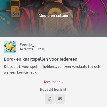
Media en cultuur
Eendje_
14-07-2021
om 07:36
Bord- en kaartspellen voor iedereen
Dit topic is voor spelliefhebbers, van zeer verslaafd tot och
wel een keertje leuk.
Van "wow, kennen jullie dat nieuwe spel al" tot "ik stond in
de winkel en ik wist niet wat ik moest kiezen want ik wist
Deel dit bericht:
niet dat er zoveel spellen waren".
Van aankondigingen tot beurzen of vragen daarover of wat