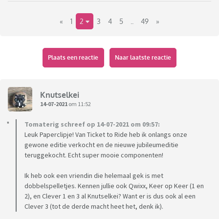
er maar op spelgebied is.
«
1
2
3
4
5
..
49
»
Je mag best zeggen dat je een bepaald spel niks vindt, want
dat wil niet zeggen dat je de liefhebber van dat spel niks
vindt. Hier gaan we vrolijk verder, met spellen de hemel in
Plaats een reactie
Naar laatste reactie
prijzen, dan wel ons afvragen waarom iemand heeft bedacht
dat het uitgegeven moest worden. Het mag allemaal, en we
hoeven het zelfs niet eens te zijn.
Knutselkei
14-07-2021
om 11:52
Stel je vraag, geef je opmerkingen en laat je verrassen door
de spelkennis van andere forummers 😃
Tomaterig schreef op 14-07-2021 om 09:57:
Leuk Paperclipje! Van Ticket to Ride heb ik onlangs onze
gewone editie verkocht en de nieuwe jubileumeditie
Veel plezier!
teruggekocht. Echt super mooie componenten!
P.S. puzzels mogen ook
Ik heb ook een vriendin die helemaal gek is met
dobbelspelletjes. Kennen jullie ook Qwixx, Keer op Keer (1 en
2), en Clever 1 en 3 al Knutselkei? Want er is dus ook al een
Clever 3 (tot de derde macht heet het, denk ik).