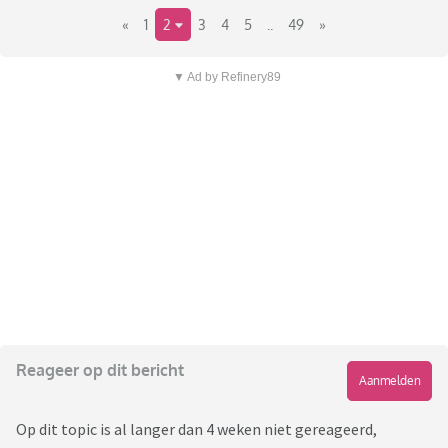
«
1
2
3
4
5
..
49
»
▼ Ad by Refinery89
Reageer op dit bericht
Aanmelden
Op dit topic is al langer dan 4 weken niet gereageerd,