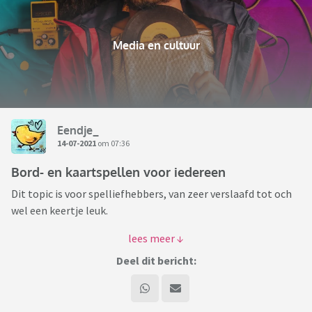
Media en cultuur
Eendje_
14-07-2021
om 07:36
Bord- en kaartspellen voor iedereen
Dit topic is voor spelliefhebbers, van zeer verslaafd tot och
wel een keertje leuk.
Van "wow, kennen jullie dat nieuwe spel al" tot "ik stond in
de winkel en ik wist niet wat ik moest kiezen want ik wist
Deel dit bericht:
niet dat er zoveel spellen waren".
Van aankondigingen tot beurzen of vragen daarover of wat