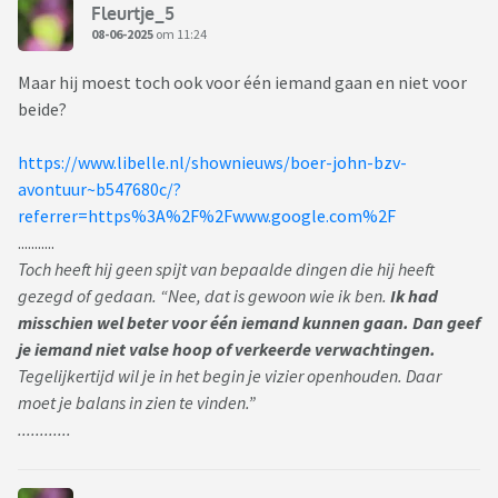
Fleurtje_5
08-06-2025
om 11:24
Maar hij moest toch ook voor één iemand gaan en niet voor
beide?
https://www.libelle.nl/shownieuws/boer-john-bzv-
avontuur~b547680c/?
referrer=https%3A%2F%2Fwww.google.com%2F
...........
Toch heeft hij geen spijt van bepaalde dingen die hij heeft
gezegd of gedaan. “Nee, dat is gewoon wie ik ben.
Ik had
misschien wel beter voor één iemand kunnen gaan. Dan geef
je iemand niet valse hoop of verkeerde verwachtingen.
Tegelijkertijd wil je in het begin je vizier openhouden. Daar
moet je balans in zien te vinden.”
............