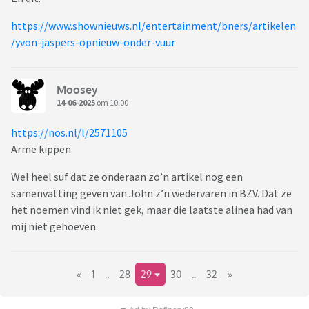
https://www.shownieuws.nl/entertainment/bners/artikelen
/yvon-jaspers-opnieuw-onder-vuur
Moosey
14-06-2025
om 10:00
https://nos.nl/l/2571105
Arme kippen
Wel heel suf dat ze onderaan zo’n artikel nog een
samenvatting geven van John z’n wedervaren in BZV. Dat ze
het noemen vind ik niet gek, maar die laatste alinea had van
mij niet gehoeven.
«
1
..
28
29
30
..
32
»