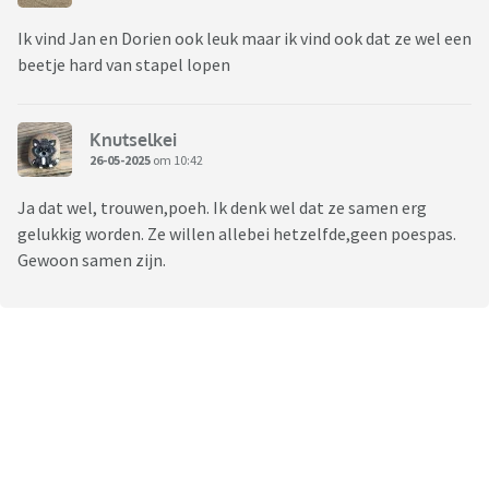
Carst-Jan
en
Huub
Ik vind Jan en Dorien ook leuk maar ik vind ook dat ze wel een
Boer Julius, heeft gekozen voor: Kylie,
Patricia
,
Nora
en
beetje hard van stapel lopen
Myrthe
(hij kiest er 4)
Boer John, heeft gekozen voor:
Daniëlle
,
Karin,
Mira
, Eileen
Knutselkei
en
Linda
26-05-2025
om 10:42
Ja dat wel, trouwen,poeh. Ik denk wel dat ze samen erg
Boer Roel, heeft gekozen voor
Lisanne, Kelsey
, Simone,
Karin
gelukkig worden. Ze willen allebei hetzelfde,geen poespas.
en
Sandra
Gewoon samen zijn.
boer Martijn, heeft gekozen voor
Ilja,
Marleen,
Maud
,
Annet
en Ciska
Boer Jan, heeft gekozen voor:
Anita
,
Annick
,
Dorien
,
Giela
en
Karina