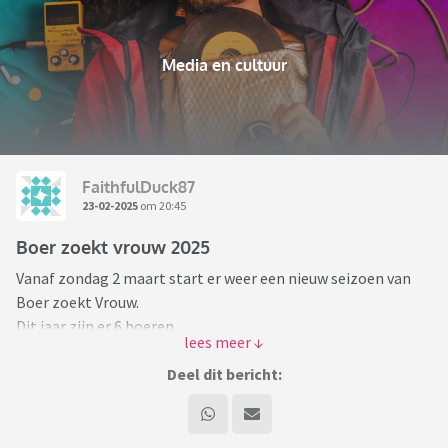
Media en cultuur
FaithfulDuck87
23-02-2025
om 20:45
Boer zoekt vrouw 2025
Vanaf zondag 2 maart start er weer een nieuw seizoen van
Boer zoekt Vrouw.
Dit jaar zijn er 6 boeren.
Eerdere seizoenen zagen we in de eerste aflevering de
Deel dit bericht:
brieven, in dit seizoen gaan de boeren meteen op speeddate.
De liefdesbrieven heeft Yvon al eerder bij de boeren bezorgd.