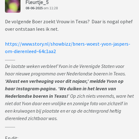
Fleurtje_5
08-06-2025
om 11:28
De volgende Boer zoekt Vrouw in Texas? Daar is nogal ophef
over ontstaan lees ik net.
https://www.story.nl/showbizz/bners-woest-yvon-jaspers-
om-dierenleed~64c1aa2
...........
De laatste weken verbleef Yvon in de Verenigde Staten voor
haar nieuwe programma over Nederlandse boeren in Texas.
'Alvast een verheuging voor dit najaar,' meldde Yvon op
haar Instagram-pagina. 'We duiken in het leven van
Nederlandse boeren in Texas!
' Op zich niets vreemds, ware het
niet dat Yvon daar een vrolijke en zonnige foto van zichzelf in
een kruiwagen bij plaatste en er op de achtergrond heftig
dierenleed zichtbaar was.
...........
En dit: