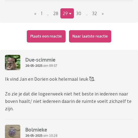
«
1
..
28
29
30
..
32
»
Plaats een reactie
Naar laatste reactie
Due-scimmie
26-05-2025
om 09:57
Ik vind Jan en Dorien ook helemaal leuk 🥰.
Zo zie je dat die logeerweek niet het beste in iedereen naar
boven haalt/ niet iedereen daarin de ruimte voelt zichzelf te
zijn.
Bolmieke
Boerin Deedry, heeft gekozen voor: Roy,
Sjoerd,
Wesley
,
26-05-2025
om 10:28