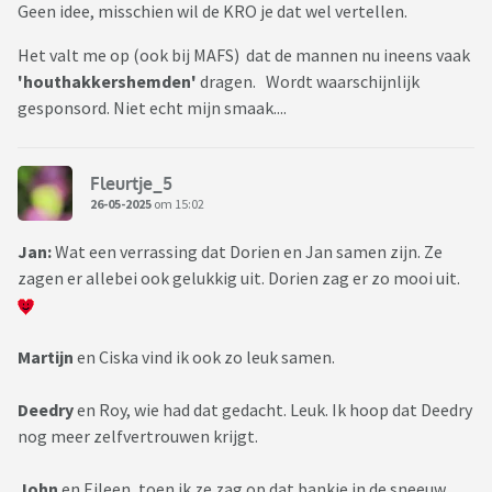
Geen idee, misschien wil de KRO je dat wel vertellen.
Het valt me op (ook bij MAFS) dat de mannen nu ineens vaak
'houthakkershemden'
dragen. Wordt waarschijnlijk
gesponsord. Niet echt mijn smaak....
Fleurtje_5
26-05-2025
om 15:02
Jan:
Wat een verrassing dat Dorien en Jan samen zijn. Ze
zagen er allebei ook gelukkig uit. Dorien zag er zo mooi uit.
Martijn
en Ciska vind ik ook zo leuk samen.
Deedry
en Roy, wie had dat gedacht. Leuk. Ik hoop dat Deedry
nog meer zelfvertrouwen krijgt.
John
en Eileen, toen ik ze zag op dat bankje in de sneeuw,