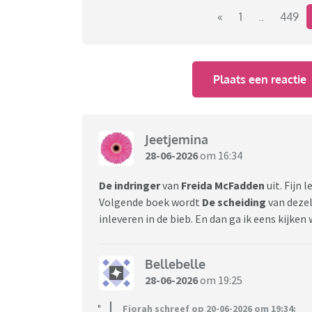
Link naar het vorige deel:
«
1
..
449
https://www.viafora.nl/forum/media-en-cul
Plaats een reactie
Jeetjemina
28-06-2026
om 16:34
De
indringer
van
Freida
McFadden
uit. Fijn 
Volgende boek wordt
De
scheiding
van dezel
inleveren in de bieb. En dan ga ik eens kijken w
Bellebelle
28-06-2026
om 19:25
Fiorah schreef op 20-06-2026 om 19:34: