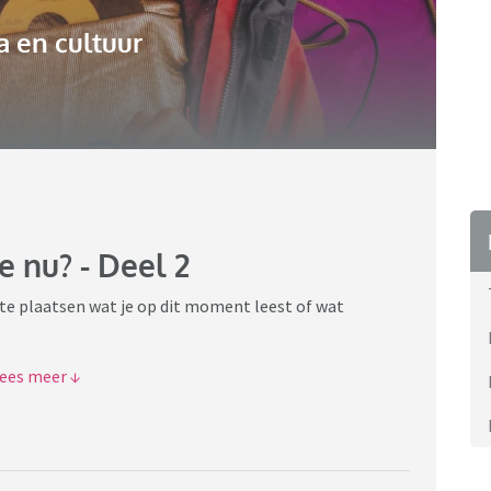
 en cultuur
e nu? - Deel 2
 te plaatsen wat je op dit moment leest of wat
t nu toe van vindt of waarom je ervoor gekozen hebt dit