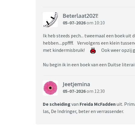
Beterlaat2021!
05-07-2026
om 10:10
Ik heb steeds pech... tweemaal een boek uit d
hebben....ppffff. Vervolgens een klein tussen
met kindermisbruik!
Ook weer opzij g
Nu begin ik in een boek van een Duitse literai
Jeetjemina
05-07-2026
om 12:30
De
scheiding
van
Freida
McFadden
uit. Prim
las, De Indringer, beter en verrassender.