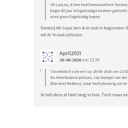
Oh LouLou, ik ben heel benieuwd hoe Yesteryea
begin dit jaar 4 Engelstalige boeken gekocht 
even geen Engelstalig kopen.
Dankzij dit topic ben ik er ook in begonnen. 
wil ik ‘m ook uitlezen.
April2021
28-06-2026
om 23:39
TineWinkel schreef op 28-06-2026 om 12:53
De Amerikaanse prinses, van Annejet van der Zi
(literaire( thrillers), maar heel plezierig om te
Ik heb deze al heel lang in huis. Toch maar e