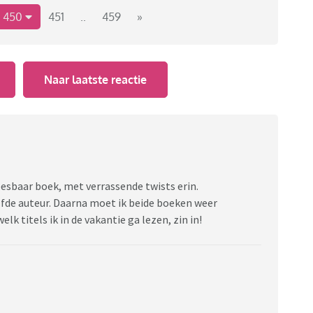
450
451
..
459
»
tuur/boekentopic-wat-lees-je-nu?page=64#1942
Naar laatste reactie
leesbaar boek, met verrassende twists erin.
fde auteur. Daarna moet ik beide boeken weer
elk titels ik in de vakantie ga lezen, zin in!