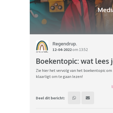
Media
Regendrup.
12-04-2022
om 13:52
Boekentopic: wat lees j
Zie hier het vervolg van het boekentopic om
klaarligt om te gaan lezen!
Eventueel kun je erbij schrijven wat je er to
boek te gaan lezen.
Deel dit bericht:
Veel leesplezier!