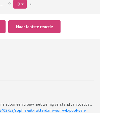
..
9
10
»
Naar laatste reactie
nnen door een vrouw met weinig verstand van voetbal,
/6403753/sophie-uit-rotterdam-won-wk-pool-van-