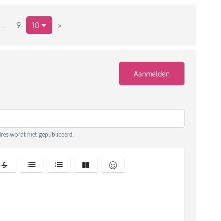
..
9
10
»
Aanmelden
dres wordt niet gepubliceerd.