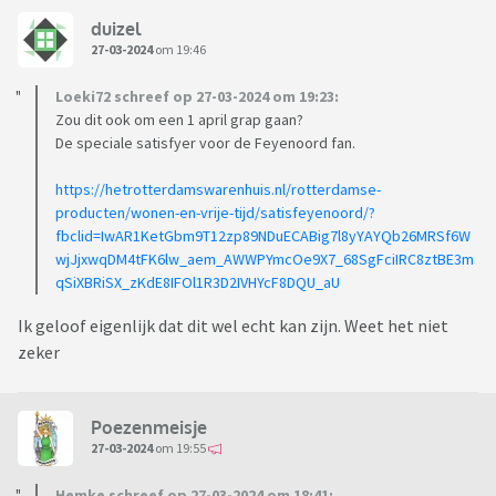
duizel
27-03-2024
om 19:46
Loeki72 schreef op 27-03-2024 om 19:23:
Zou dit ook om een 1 april grap gaan?
De speciale satisfyer voor de Feyenoord fan.
https://hetrotterdamswarenhuis.nl/rotterdamse-
producten/wonen-en-vrije-tijd/satisfeyenoord/?
fbclid=IwAR1KetGbm9T12zp89NDuECABig7l8yYAYQb26MRSf6W
wjJjxwqDM4tFK6lw_aem_AWWPYmcOe9X7_68SgFciIRC8ztBE3m
qSiXBRiSX_zKdE8IFOl1R3D2IVHYcF8DQU_aU
Ik geloof eigenlijk dat dit wel echt kan zijn. Weet het niet
zeker
Poezenmeisje
27-03-2024
om 19:55
Hemke schreef op 27-03-2024 om 18:41: