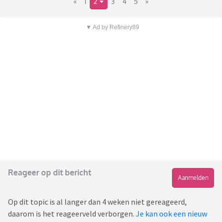
«
1
2
3
4
5
»
▼ Ad by Refinery89
Reageer op dit bericht
Aanmelden
Op dit topic is al langer dan 4 weken niet gereageerd,
daarom is het reageerveld verborgen.
Je kan ook een nieuw