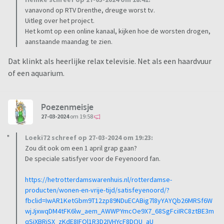
vanavond op RTV Drenthe, dreuge worst tv.
Uitleg over het project.
Het komt op een online kanaal, kijken hoe de worsten drogen,
aanstaande maandag te zien.
Dat klinkt als heerlijke relax televisie. Net als een haardvuur
of een aquarium.
Poezenmeisje
27-03-2024
om 19:58
Loeki72 schreef op 27-03-2024 om 19:23:
Zou dit ook om een 1 april grap gaan?
De speciale satisfyer voor de Feyenoord fan.
https://hetrotterdamswarenhuis.nl/rotterdamse-
producten/wonen-en-vrije-tijd/satisfeyenoord/?
fbclid=IwAR1KetGbm9T12zp89NDuECABig7l8yYAYQb26MRSf6W
wjJjxwqDM4tFK6lw_aem_AWWPYmcOe9X7_68SgFciIRC8ztBE3m
qSiXBRiSX_zKdE8IFOl1R3D2IVHYcF8DQU_aU