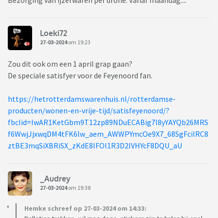
Loeki72
27-03-2024
om 19:23
Zou dit ook om een 1 april grap gaan?
De speciale satisfyer voor de Feyenoord fan.
https://hetrotterdamswarenhuis.nl/rotterdamse-
producten/wonen-en-vrije-tijd/satisfeyenoord/?
fbclid=IwAR1KetGbm9T12zp89NDuECABig7l8yYAYQb26MRS
f6WwjJjxwqDM4tFK6lw_aem_AWWPYmcOe9X7_68SgFciIRC8
ztBE3mqSiXBRiSX_zKdE8IFOl1R3D2IVHYcF8DQU_aU
_Audrey
27-03-2024
om 19:38
Hemke schreef op 27-03-2024 om 14:33: