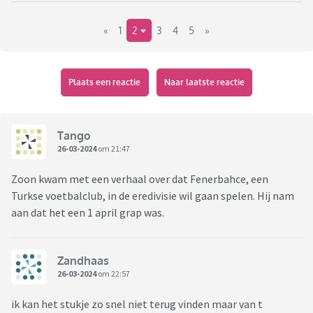
Er is overigens geen meneer E. Zel bekend bij de Groninger
gemeenteraad.
«
1
2
3
4
5
»
Plaats een reactie
Naar laatste reactie
Tango
26-03-2024
om 21:47
Zoon kwam met een verhaal over dat Fenerbahce, een
Turkse voetbalclub, in de eredivisie wil gaan spelen. Hij nam
aan dat het een 1 april grap was.
Zandhaas
26-03-2024
om 22:57
ik kan het stukje zo snel niet terug vinden maar van t