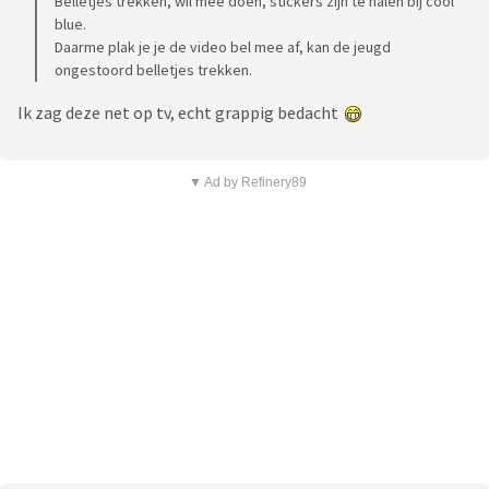
Belletjes trekken, wil mee doen, stickers zijn te halen bij cool
blue.
Daarme plak je je de video bel mee af, kan de jeugd
ongestoord belletjes trekken.
Ik zag deze net op tv, echt grappig bedacht
▼ Ad by Refinery89