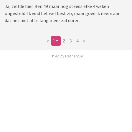
Ja, zelfde hier. Ben 49 maar nog steeds elke 4 weken
ongesteld. Ik vind het wel best zo, maar goed ik neem aan
dat het niet al te lang meer zal duren.
«
1
2
3
4
»
▼ Ad by Refinery89