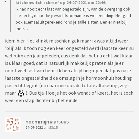
kitchenwitch schreef op 24-07-2021 om 22:46:
Ik had nooit echt last van ongesteld zijn, van de overgang ook
niet echt, maar die gewichtstoename is wel een ding. Het gaat
ook allemaal uitgerekend rond je taille zitten. Ben er niet blij
mee…
idem hier. Het klinkt misschien gek maar ik was altijd weer
'blij' als ik toch nog een keer ongesteld werd (laatste keer nu
wel ruim een jaar geleden, dus denk dat het nu echt wel klaar
is). Maar goed, dat is natuurlijk makkelijk praten als je er
nooit veel last van hebt. Ik heb altijd begrepen dat pas na je
laatste ongesteldheid de omslag in je hormoonhuishouding
pas echt begint (en daarmee ook de totale aftakeling, zeg
maar
). Dus tja. Hoe je het ook wendt of keert, het is toch
weer een stap dichter bij het einde.
noemmijmaarsuus
24-07-2021
om 23:15