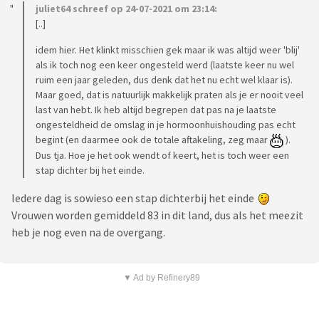
juliet64 schreef op 24-07-2021 om 23:14:
[..]
idem hier. Het klinkt misschien gek maar ik was altijd weer 'blij'
als ik toch nog een keer ongesteld werd (laatste keer nu wel
ruim een jaar geleden, dus denk dat het nu echt wel klaar is).
Maar goed, dat is natuurlijk makkelijk praten als je er nooit veel
last van hebt. Ik heb altijd begrepen dat pas na je laatste
ongesteldheid de omslag in je hormoonhuishouding pas echt
begint (en daarmee ook de totale aftakeling, zeg maar
).
Dus tja. Hoe je het ook wendt of keert, het is toch weer een
stap dichter bij het einde.
Iedere dag is sowieso een stap dichterbij het einde
Vrouwen worden gemiddeld 83 in dit land, dus als het meezit
heb je nog even na de overgang.
▼ Ad by Refinery89