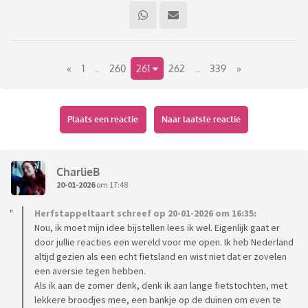
«
1
..
260
261
262
..
339
»
Plaats een reactie
Naar laatste reactie
CharlieB
20-01-2026
om 17:48
Herfstappeltaart schreef op 20-01-2026 om 16:35:
Nou, ik moet mijn idee bijstellen lees ik wel. Eigenlijk gaat er
door jullie reacties een wereld voor me open. Ik heb Nederland
altijd gezien als een echt fietsland en wist niet dat er zovelen
een aversie tegen hebben.
Als ik aan de zomer denk, denk ik aan lange fietstochten, met
lekkere broodjes mee, een bankje op de duinen om even te