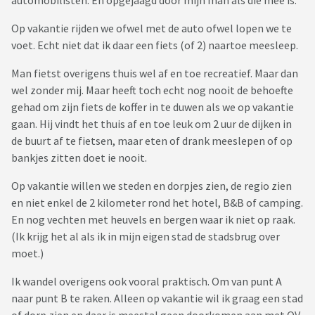
automobilisten. En opgejaagd door mijn man als die mee is.
Op vakantie rijden we ofwel met de auto ofwel lopen we te
voet. Echt niet dat ik daar een fiets (of 2) naartoe meesleep.
Man fietst overigens thuis wel af en toe recreatief. Maar dan
wel zonder mij. Maar heeft toch echt nog nooit de behoefte
gehad om zijn fiets de koffer in te duwen als we op vakantie
gaan. Hij vindt het thuis af en toe leuk om 2 uur de dijken in
de buurt af te fietsen, maar eten of drank meeslepen of op
bankjes zitten doet ie nooit.
Op vakantie willen we steden en dorpjes zien, de regio zien
en niet enkel de 2 kilometer rond het hotel, B&B of camping.
En nog vechten met heuvels en bergen waar ik niet op raak.
(Ik krijg het al als ik in mijn eigen stad de stadsbrug over
moet.)
Ik wandel overigens ook vooral praktisch. Om van punt A
naar punt B te raken. Alleen op vakantie wil ik graag een stad