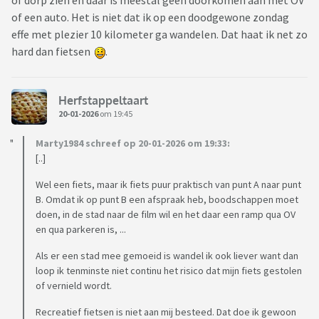
of dorp zien en daar is meestal geen doorkomen aan met OV
of een auto. Het is niet dat ik op een doodgewone zondag
effe met plezier 10 kilometer ga wandelen. Dat haat ik net zo
hard dan fietsen
.
Herfstappeltaart
20-01-2026
om 19:45
Marty1984 schreef op 20-01-2026 om 19:33:
[..]
Wel een fiets, maar ik fiets puur praktisch van punt A naar punt
B. Omdat ik op punt B een afspraak heb, boodschappen moet
doen, in de stad naar de film wil en het daar een ramp qua OV
en qua parkeren is, ...
Als er een stad mee gemoeid is wandel ik ook liever want dan
loop ik tenminste niet continu het risico dat mijn fiets gestolen
of vernield wordt.
Recreatief fietsen is niet aan mij besteed. Dat doe ik gewoon