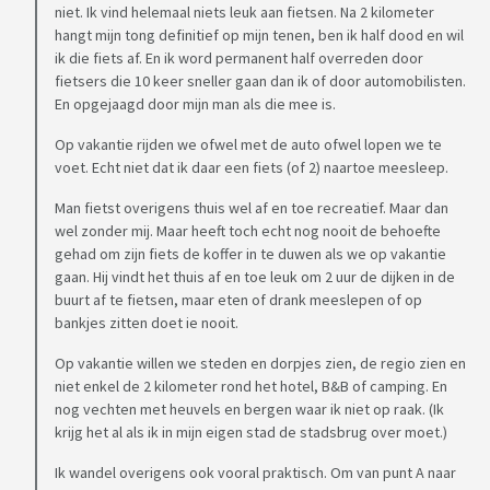
niet. Ik vind helemaal niets leuk aan fietsen. Na 2 kilometer
hangt mijn tong definitief op mijn tenen, ben ik half dood en wil
ik die fiets af. En ik word permanent half overreden door
fietsers die 10 keer sneller gaan dan ik of door automobilisten.
En opgejaagd door mijn man als die mee is.
Op vakantie rijden we ofwel met de auto ofwel lopen we te
voet. Echt niet dat ik daar een fiets (of 2) naartoe meesleep.
Man fietst overigens thuis wel af en toe recreatief. Maar dan
wel zonder mij. Maar heeft toch echt nog nooit de behoefte
gehad om zijn fiets de koffer in te duwen als we op vakantie
gaan. Hij vindt het thuis af en toe leuk om 2 uur de dijken in de
buurt af te fietsen, maar eten of drank meeslepen of op
bankjes zitten doet ie nooit.
Op vakantie willen we steden en dorpjes zien, de regio zien en
niet enkel de 2 kilometer rond het hotel, B&B of camping. En
nog vechten met heuvels en bergen waar ik niet op raak. (Ik
krijg het al als ik in mijn eigen stad de stadsbrug over moet.)
Ik wandel overigens ook vooral praktisch. Om van punt A naar