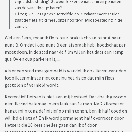
vrijetijdsbesteding? Gewoon lekker de natuur in en genieten
van de wind door je haren?
Of zeg ik nu iets geks? Hetzelfde op je vakantieadres? Hier
gaat de fiets altijd mee, onze hoofd-vrijetijdsbesteding in de
zomer.
Wel een fiets, maar ik fiets puur praktisch van punt A naar
punt B. Omdat ik op punt B een afspraak heb, boodschappen
moet doen, in de stad naar de film wil en het daar een ramp
qua OV en qua parkeren is, ...
Als er een stad mee gemoeid is wandel ik ook liever want dan
loop ik tenminste niet continu het risico dat mijn fiets
gestolen of vernield wordt.
Recreatief fietsen is niet aan mij besteed. Dat doe ik gewoon
niet. Ik vind helemaal niets leuk aan fietsen. Na 2 kilometer
hangt mijn tong definitief op mijn tenen, ben ik half dood en
wil ik die fiets af. En ik word permanent half overreden door
fietsers die 10 keer sneller gaan dan ik of door