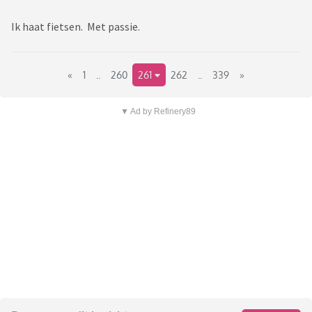
Ik haat fietsen. Met passie.
«
1
..
260
261
262
..
339
»
▼ Ad by Refinery89