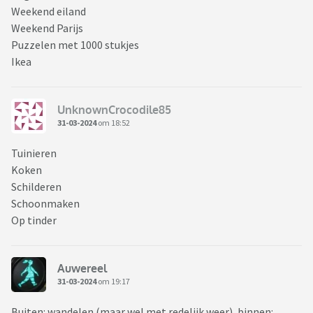
Weekend eiland
Weekend Parijs
Puzzelen met 1000 stukjes
Ikea
UnknownCrocodile85
31-03-2024
om 18:52
Tuinieren
Koken
Schilderen
Schoonmaken
Op tinder
Auwereel
31-03-2024
om 19:17
Buiten: wandelen (maar wel met redelijk weer), binnen: