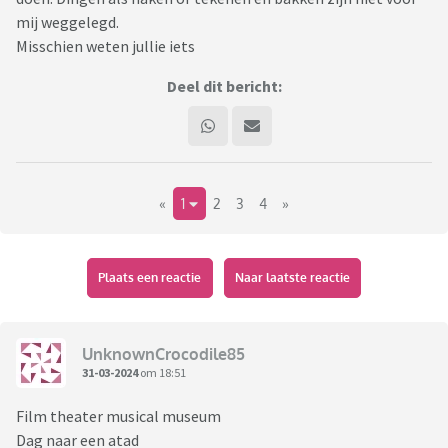
mij weggelegd.
Misschien weten jullie iets
Deel dit bericht:
«
1
2
3
4
»
Plaats een reactie
Naar laatste reactie
UnknownCrocodile85
31-03-2024
om 18:51
Film theater musical museum
Dag naar een atad