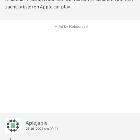
zacht prijsje) en Apple car play.
▼ Ad by Refinery89
Apiejapie
27-01-2024
om 09:41