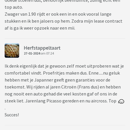
Goede stoelen dus, behoorlijk beenruimte, zuinig echt een
top auto.
Zwager van 1.90 rijdt er ook een in en ook vooral lange
stukken en ik ben jaloers op hem. Zodra mijn lease contract
af is ga ik weer opzoek naar een mii.
Herfstappeltaart
27-01-2024
om 07:24
Ik denk eigenlijk dat je gewoon zelf moet uitproberen wat je
comfortabel vindt. Proefritjes maken dus. Enne.....nu geluk
hebben met je Japanner geeft geen garanties voor de
toekomst. Wij rijden al jaren Citroën (Frans dus) en hebben
nog nooit een auto gehad die veel kosten gaf of ons in de
steek liet. Jarenlang Picasso gereden en nu aircross. Top
.
Succes!