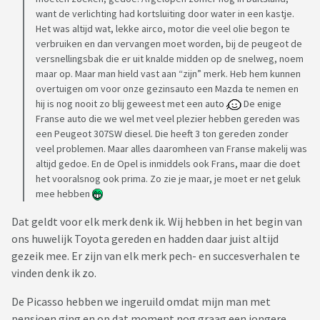
want de verlichting had kortsluiting door water in een kastje.
Het was altijd wat, lekke airco, motor die veel olie begon te
verbruiken en dan vervangen moet worden, bij de peugeot de
versnellingsbak die er uit knalde midden op de snelweg, noem
maar op. Maar man hield vast aan “zijn” merk. Heb hem kunnen
overtuigen om voor onze gezinsauto een Mazda te nemen en
hij is nog nooit zo blij geweest met een auto
De enige
Franse auto die we wel met veel plezier hebben gereden was
een Peugeot 307SW diesel. Die heeft 3 ton gereden zonder
veel problemen. Maar alles daaromheen van Franse makelij was
altijd gedoe. En de Opel is inmiddels ook Frans, maar die doet
het vooralsnog ook prima. Zo zie je maar, je moet er net geluk
mee hebben
Dat geldt voor elk merk denk ik. Wij hebben in het begin van
ons huwelijk Toyota gereden en hadden daar juist altijd
gezeik mee. Er zijn van elk merk pech- en succesverhalen te
vinden denk ik zo.
De Picasso hebben we ingeruild omdat mijn man met
pensioen ging en op dat moment nog graag een jongere