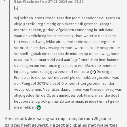
BlairW schreef op 27-01-2024 om 07:30:
[..]
Wij hebben jaren Citroën gereden (en tussendoor Peugeot) en
altijd gezeik. Regelmatig op vakantie stil gestaan, garage
moeten zoeken, gedoe. Afgelopen zomer nog in Duitsland,
want de verlichting had kortsluiting door water in een kastje.
Het was altijd wat, lekke airco, motor die veel olie begon te
verbruiken en dan vervangen moet worden, bij de peugeot de
versnellingsbak die er uit knalde midden op de snelweg, noem
maar op. Maar man hield vast aan “zijn” merk. Heb hem kunnen
overtuigen om voor onze gezinsauto een Mazda te nemen en
hij is nog nooit zo blij geweest met een auto
De enige
Franse auto die we wel met veel plezier hebben gereden was
een Peugeot 307SW diesel. Die heeft 3 ton gereden zonder
veel problemen. Maar alles daaromheen van Franse makelij was
altijd gedoe. En de Opel is inmiddels ook Frans, maar die doet
het vooralsnog ook prima. Zo zie je maar, je moet er net geluk
mee hebben
Precies ook de ervaring van mijn man,die ruim 20 jaar in
garages heeft gewerkt. Hij zegt altijd: alles met wiebertjes