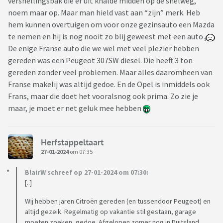
versnellingsbak die er uit knalde midden op de snelweg,
noem maar op. Maar man hield vast aan “zijn” merk. Heb
hem kunnen overtuigen om voor onze gezinsauto een Mazda
te nemen en hij is nog nooit zo blij geweest met een auto
De enige Franse auto die we wel met veel plezier hebben
gereden was een Peugeot 307SW diesel. Die heeft 3 ton
gereden zonder veel problemen. Maar alles daaromheen van
Franse makelij was altijd gedoe. En de Opel is inmiddels ook
Frans, maar die doet het vooralsnog ook prima. Zo zie je
maar, je moet er net geluk mee hebben
Herfstappeltaart
27-01-2024
om 07:35
BlairW schreef op 27-01-2024 om 07:30:
[..]
Wij hebben jaren Citroën gereden (en tussendoor Peugeot) en
altijd gezeik. Regelmatig op vakantie stil gestaan, garage
moeten zoeken, gedoe. Afgelopen zomer nog in Duitsland,