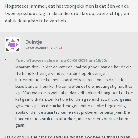
Nog steeds jammer, dat het voorgekomen is dat één van de
twee op schoot lag en de ander erbij kroop, voorzichtig, en
dat ik daar géén foto van heb....
Duintje
02-06-2026
om 17:28
ToetieToover schreef op 02-06-2026 om 15:20:
Waarom denk je dat de kat een haal zal geven aan de hond? Als
die hond katten gewend is, zal die hopelijk enige
kattenetiquette kennen. Voordeel van een hond is dat jij de
baas bent en hem kunt laten weten dat die niet angstig hoeft te
zijn. Voorwaarde is wel dat je dan zelf ook niet bang bent dat de
kat gaat uithalen. Een kat die honden gewend is, zal doorgaans
gewend zijn aan de -in kattenogen- onbeschofte begroeting
zoals onder de staart ruiken en dat proberen te ontwijken. Die
hondenactie zou ik dus afbreken, maar verder zou ik ze laten
gaan.
Dank voor jullie tips so far! Die ‘angst’ voor een uithaal naar