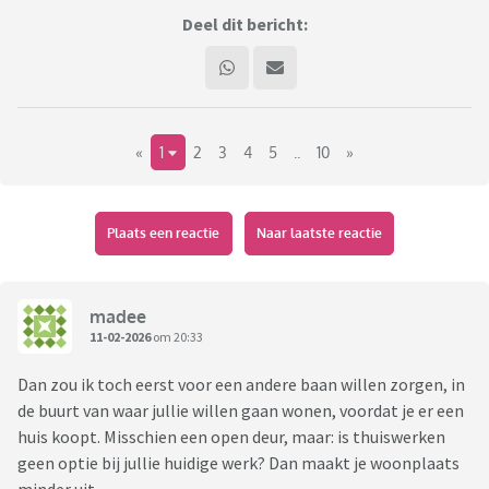
Deel dit bericht:
«
1
2
3
4
5
..
10
»
Plaats een reactie
Naar laatste reactie
madee
11-02-2026
om 20:33
Dan zou ik toch eerst voor een andere baan willen zorgen, in
de buurt van waar jullie willen gaan wonen, voordat je er een
huis koopt. Misschien een open deur, maar: is thuiswerken
geen optie bij jullie huidige werk? Dan maakt je woonplaats