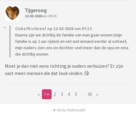
Tijgeroog
12-02-2026
om 09:24
Ciska78 schreef op 12-02-2026 om 07:17:
Daarna zijn we dichtbij de familie van man gaan wonen (mijn
familie is op 2 uur rijden) en net wat iemand eerder al schreef,
mijn ouders zien ons en dochter veel meer dan de opa en oma
die dichtbij wonen.
Moet je dan niet eens richting je ouders verhuizen? Er zijn
vast meer mensen die dat leuk vinden. 😘
«
1
2
3
4
5
..
10
»
▼ Ad by Refinery89