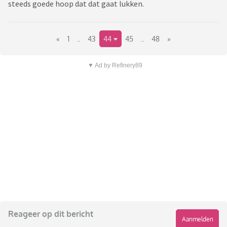
steeds goede hoop dat dat gaat lukken.
«
1
..
43
44
45
..
48
»
▼ Ad by Refinery89
Reageer op dit bericht
Aanmelden