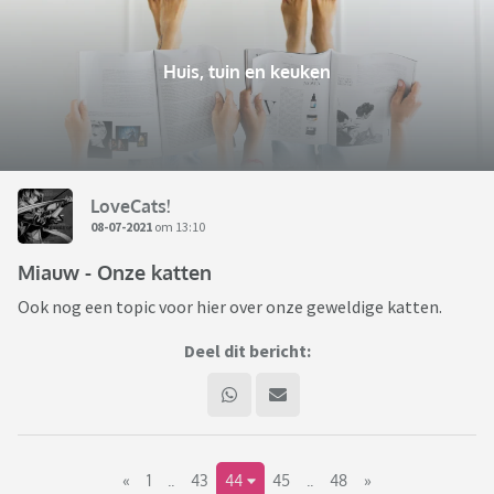
Huis, tuin en keuken
LoveCats!
08-07-2021
om 13:10
Miauw - Onze katten
Ook nog een topic voor hier over onze geweldige katten.
Deel dit bericht:
«
1
..
43
44
45
..
48
»