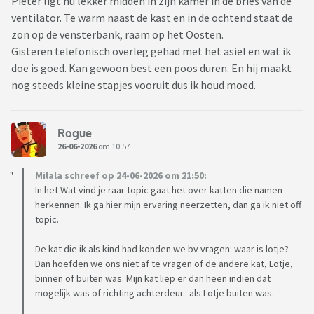
Pieter ligt nu lekker midden in zijn kamer in de bries van de
ventilator. Te warm naast de kast en in de ochtend staat de
zon op de vensterbank, raam op het Oosten.
Gisteren telefonisch overleg gehad met het asiel en wat ik
doe is goed. Kan gewoon best een poos duren. En hij maakt
nog steeds kleine stapjes vooruit dus ik houd moed.
Rogue
26-06-2026
om 10:57
Milala schreef op 24-06-2026 om 21:50:
In het Wat vind je raar topic gaat het over katten die namen
herkennen. Ik ga hier mijn ervaring neerzetten, dan ga ik niet off
topic.
De kat die ik als kind had konden we bv vragen: waar is lotje?
Dan hoefden we ons niet af te vragen of de andere kat, Lotje,
binnen of buiten was. Mijn kat liep er dan heen indien dat
mogelijk was of richting achterdeur.. als Lotje buiten was.