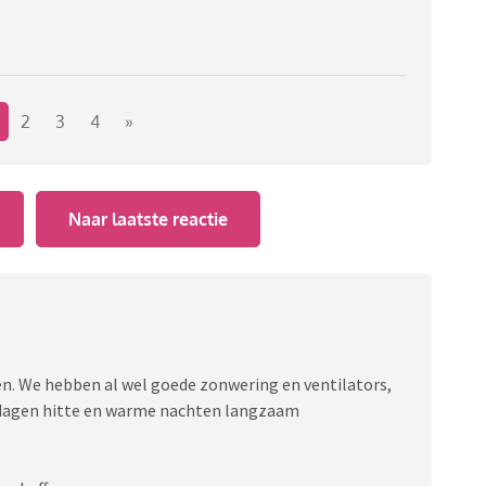
2
3
4
»
Naar laatste reactie
fen. We hebben al wel goede zonwering en ventilators,
 dagen hitte en warme nachten langzaam