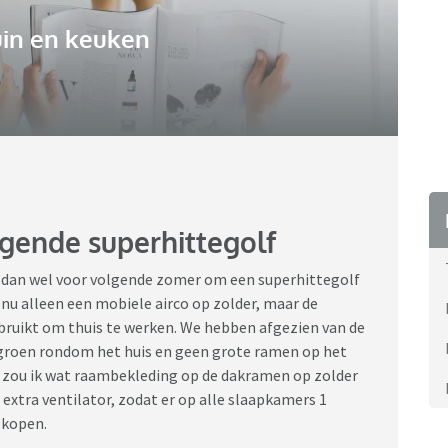
uin en keuken
gende superhittegolf
n dan wel voor volgende zomer om een superhittegolf
 nu alleen een mobiele airco op zolder, maar de
ebruikt om thuis te werken. We hebben afgezien van de
n groen rondom het huis en geen grote ramen op het
el zou ik wat raambekleding op de dakramen op zolder
extra ventilator, zodat er op alle slaapkamers 1
r kopen.