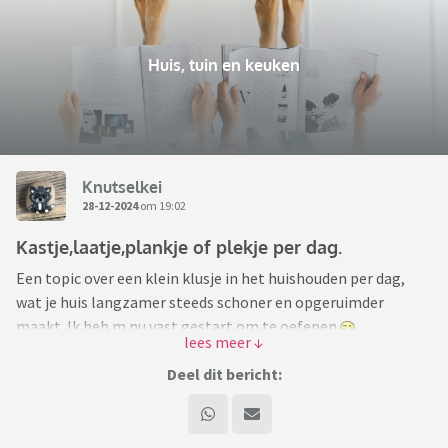
Huis, tuin en keuken
Knutselkei
28-12-2024
om 19:02
Kastje,laatje,plankje of plekje per dag.
Een topic over een klein klusje in het huishouden per dag,
wat je huis langzamer steeds schoner en opgeruimder
maakt. Ik heb m nu vast gestart om te oefenen
Ik heb vandaag nog geen laatje gedaan. Gisteren al wel. De
Deel dit bericht:
keukenlade met kruiden etc. Die ziet er weer spik en span uit.
Vandaag maak ik me er makkelijk af met de halkast
bovenkant weer leegmaken. Netjes voor het oog.