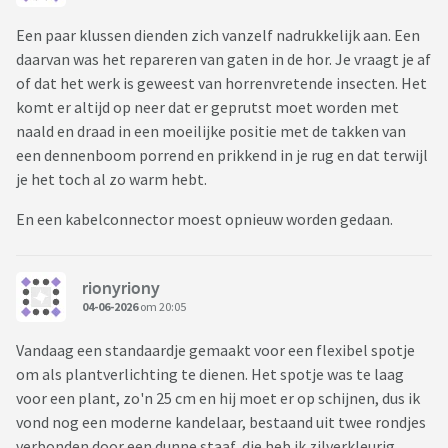
Een paar klussen dienden zich vanzelf nadrukkelijk aan. Een
daarvan was het repareren van gaten in de hor. Je vraagt je af
of dat het werk is geweest van horrenvretende insecten. Het
komt er altijd op neer dat er geprutst moet worden met
naald en draad in een moeilijke positie met de takken van
een dennenboom porrend en prikkend in je rug en dat terwijl
je het toch al zo warm hebt.
En een kabelconnector moest opnieuw worden gedaan.
rionyriony
04-06-2026
om 20:05
Vandaag een standaardje gemaakt voor een flexibel spotje
om als plantverlichting te dienen. Het spotje was te laag
voor een plant, zo'n 25 cm en hij moet er op schijnen, dus ik
vond nog een moderne kandelaar, bestaand uit twee rondjes
verbonden door een dunne staaf, die heb ik zilverkleurig