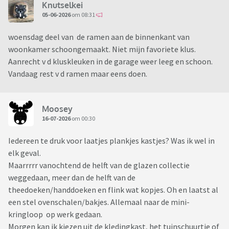
Knutselkei
05-06-2026
om 08:31
woensdag deel van de ramen aan de binnenkant van
woonkamer schoongemaakt. Niet mijn favoriete klus.
Aanrecht v d kluskleuken in de garage weer leeg en schoon.
Vandaag rest v d ramen maar eens doen.
Moosey
16-07-2026
om 00:30
Iedereen te druk voor laatjes plankjes kastjes? Was ik wel in
elk geval.
Maarrrrr vanochtend de helft van de glazen collectie
weggedaan, meer dan de helft van de
theedoeken/handdoeken en flink wat kopjes. Oh en laatst al
een stel ovenschalen/bakjes. Allemaal naar de mini-
kringloop op werk gedaan.
Morgen kan ik kiezen uit de kledingkast, het tuinschuurtje of