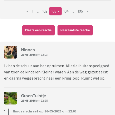
«
1
..
102
103
104
..
106
»
Plaats een reactie
Naar laatste reactie
Ninoea
26-05-2026
om 12:03
Ik ben de schuur aan het opruimen. Allerlei buitenspeelgoed
van toen de kinderen Kleiner waren. Aan de weg gezet eerst
en daarna weggebracht naar een kringloop. Ruimt wel op.
GroenTuintje
26-05-2026
om 12:25
Ninoea schreef op 26-05-2026 om 12:03: