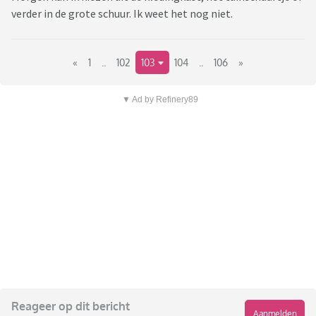
verder in de grote schuur. Ik weet het nog niet.
«
1
..
102
103
104
..
106
»
▼ Ad by Refinery89
Reageer op dit bericht
Aanmelden