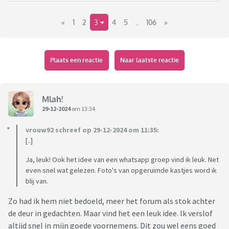
«
1
2
3
4
5
..
106
»
Plaats een reactie
Naar laatste reactie
Mlah!
29-12-2024
om 13:34
vrouw92 schreef op 29-12-2024 om 11:35:
[..]
Ja, leuk! Ook het idee van een whatsapp groep vind ik leuk. Net
even snel wat gelezen. Foto's van opgeruimde kastjes word ik
blij van.
Zo had ik hem niet bedoeld, meer het forum als stok achter
de deur in gedachten. Maar vind het een leuk idee. Ik verslof
altijd snel in mijn goede voornemens. Dit zou wel eens goed