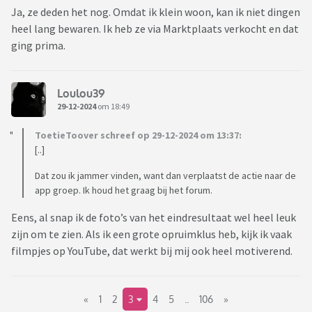
Ja, ze deden het nog. Omdat ik klein woon, kan ik niet dingen
heel lang bewaren. Ik heb ze via Marktplaats verkocht en dat
ging prima.
Loulou39
29-12-2024
om 18:49
ToetieToover schreef op 29-12-2024 om 13:37:
[..]
Dat zou ik jammer vinden, want dan verplaatst de actie naar de
app groep. Ik houd het graag bij het forum.
Eens, al snap ik de foto’s van het eindresultaat wel heel leuk
zijn om te zien. Als ik een grote opruimklus heb, kijk ik vaak
filmpjes op YouTube, dat werkt bij mij ook heel motiverend.
«
1
2
3
4
5
..
106
»