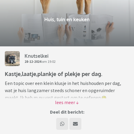
Huis, tuin en keuken
Knutselkei
28-12-2024
om 19:02
Kastje,laatje,plankje of plekje per dag.
Een topic over een klein klusje in het huishouden per dag,
wat je huis langzamer steeds schoner en opgeruimder
maakt. Ik heb m nu vast gestart om te oefenen
Ik heb vandaag nog geen laatje gedaan. Gisteren al wel. De
Deel dit bericht:
keukenlade met kruiden etc. Die ziet er weer spik en span uit.
Vandaag maak ik me er makkelijk af met de halkast
bovenkant weer leegmaken. Netjes voor het oog.