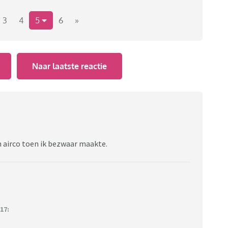
3
4
5
6
»
Naar laatste reactie
en airco toen ik bezwaar maakte.
17: