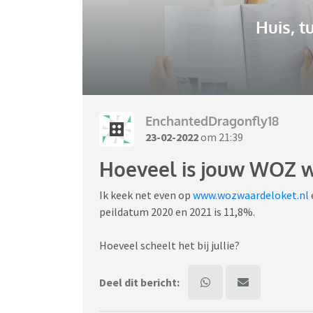
Huis, t
EnchantedDragonfly18
23-02-2022
om 21:39
Hoeveel is jouw WOZ 
Ik keek net even op
www.wozwaardeloket.nl
peildatum 2020 en 2021 is 11,8%.
Hoeveel scheelt het bij jullie?
Deel dit bericht: