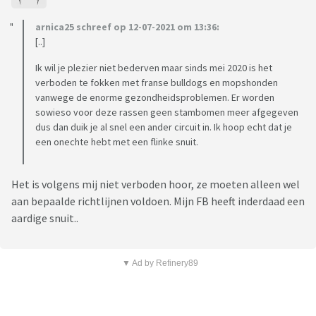
arnica25 schreef op 12-07-2021 om 13:36:
[..]
Ik wil je plezier niet bederven maar sinds mei 2020 is het
verboden te fokken met franse bulldogs en mopshonden
vanwege de enorme gezondheidsproblemen. Er worden
sowieso voor deze rassen geen stambomen meer afgegeven
dus dan duik je al snel een ander circuit in. Ik hoop echt dat je
een onechte hebt met een flinke snuit.
Het is volgens mij niet verboden hoor, ze moeten alleen wel
aan bepaalde richtlijnen voldoen. Mijn FB heeft inderdaad een
aardige snuit..
▼ Ad by Refinery89