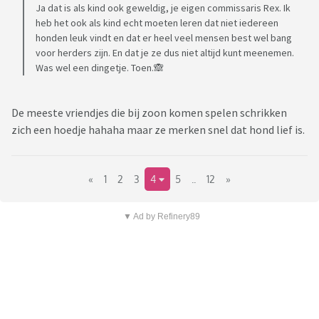
Ja dat is als kind ook geweldig, je eigen commissaris Rex. Ik
heb het ook als kind echt moeten leren dat niet iedereen
honden leuk vindt en dat er heel veel mensen best wel bang
voor herders zijn. En dat je ze dus niet altijd kunt meenemen.
Was wel een dingetje. Toen.🙈
De meeste vriendjes die bij zoon komen spelen schrikken
zich een hoedje hahaha maar ze merken snel dat hond lief is.
«
1
2
3
4
5
..
12
»
▼ Ad by Refinery89