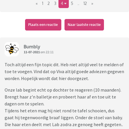
«
1
2
3
4
5
..
12
»
Plaats een reactie
Naar laatste reactie
Bumbly
11-07-2021
om 22:11
Toch altijd een fijn topic dit. Heb niet altijd veel te melden of
toe te voegen. Vind dat op Viva altijd goede adviezen gegeven
worden. Hopelijk wordt dat hier doorgezet.
Onze lab begint echt op dochter te reageren (10 maanden).
Brengt haar z'n balletje en probeert haar af en toe uit te
dagen om te spelen.
Tijdens het eten mag hij niet rond te tafel schooien, dus
gaat hij tegenwoordig braaf liggen. Onder de stoel van baby.
Die haar eten deelt met Lab zodra ze genoeg heeft gegeten..