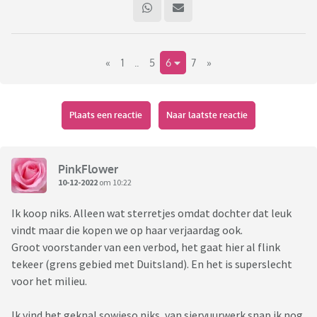
«
1
..
5
6
7
»
Plaats een reactie
Naar laatste reactie
De online (voor)verkoop gaat blijkbaar uit het dak , tot 40 %
PinkFlower
meer dan voor corona, want het mag weer
10-12-2022
om 10:22
"De vuurwerkboxen van 300 tot 400 euro gaan als warme
Ik koop niks. Alleen wat sterretjes omdat dochter dat leuk
broodjes over de toonbank. En bestellingen van 500 tot 600
vindt maar die kopen we op haar verjaardag ook.
euro in totaal zijn geen uitzondering."
Groot voorstander van een verbod, het gaat hier al flink
tekeer (grens gebied met Duitsland). En het is superslecht
Ik ben als de dood voor vuurwerk en ik kom niet buiten op 31
voor het milieu.
dec , dat weet ik nu al
Ik vind het geknal sowieso niks, van siervuurwerk snap ik nog