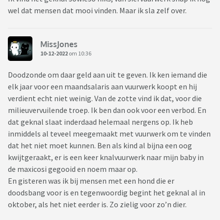
Ik kan me haast niet voorstellen dat mensen 500-600 euro
wel dat mensen dat mooi vinden. Maar ik sla zelf over.
gaan uitgeven aan iets wat je de lucht in schiet in deze dure
tijden .
Vandaar mijn vraag : gaan jullie vuurwerk kopen ?
MissJones
10-12-2022
om 10:36
https://www.rtlnieuws.nl/nieuws/nederland/artikel/5352307
Doodzonde om daar geld aan uit te geven. Ik ken iemand die
/vuurwerkverkoop-flink-gestegen
elk jaar voor een maandsalaris aan vuurwerk koopt en hij
verdient echt niet weinig. Van de zotte vind ik dat, voor die
milieuvervuilende troep. Ik ben dan ook voor een verbod. En
dat geknal slaat inderdaad helemaal nergens op. Ik heb
inmiddels al teveel meegemaakt met vuurwerk om te vinden
dat het niet moet kunnen. Ben als kind al bijna een oog
kwijtgeraakt, er is een keer knalvuurwerk naar mijn baby in
de maxicosi gegooid en noem maar op.
En gisteren was ik bij mensen met een hond die er
doodsbang voor is en tegenwoordig begint het geknal al in
oktober, als het niet eerder is. Zo zielig voor zo’n dier.