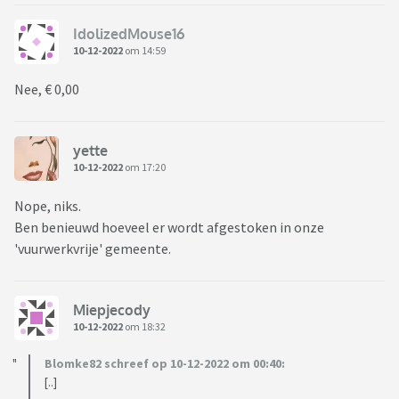
IdolizedMouse16
10-12-2022
om 14:59
Nee, € 0,00
yette
10-12-2022
om 17:20
Nope, niks.
Ben benieuwd hoeveel er wordt afgestoken in onze
'vuurwerkvrije' gemeente.
Miepjecody
10-12-2022
om 18:32
Blomke82 schreef op 10-12-2022 om 00:40:
[..]