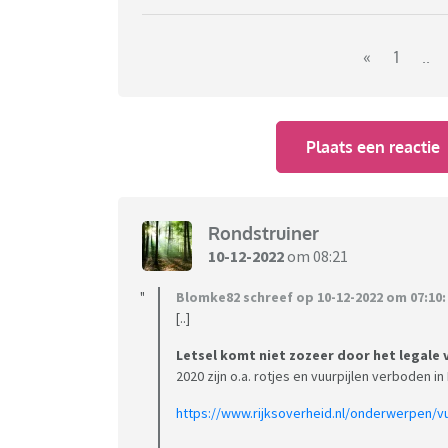
«
1
..
Plaats een reactie
De online (voor)verkoop gaat blijkbaar uit h
Rondstruiner
weer
10-12-2022
om 08:21
Blomke82 schreef op 10-12-2022 om 07:10:
"De vuurwerkboxen van 300 tot 400 euro gaa
[..]
bestellingen van 500 tot 600 euro in totaal z
Letsel komt niet zozeer door het legale 
Ik ben als de dood voor vuurwerk en ik kom nie
2020 zijn o.a. rotjes en vuurpijlen verboden i
https://www.rijksoverheid.nl/onderwerpen/
Ik kan me haast niet voorstellen dat mensen 
schiet in deze dure tijden .