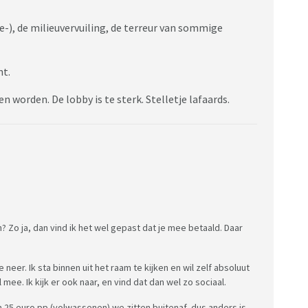
de-), de milieuvervuiling, de terreur van sommige
nt.
n worden. De lobby is te sterk. Stelletje lafaards.
n? Zo ja, dan vind ik het wel gepast dat je mee betaald. Daar
eer. Ik sta binnen uit het raam te kijken en wil zelf absoluut
ee. Ik kijk er ook naar, en vind dat dan wel zo sociaal.
en 25 euro pp (volwassenen) we zitten buitenaf, dus anders is