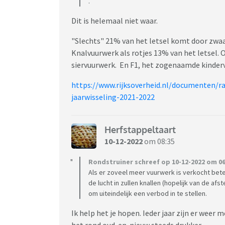
.
Vandaar mijn vraag : gaan jullie vuurwerk kop
Dit is helemaal niet waar.
https://www.rtlnieuws.nl/nieuws/nederland
"Slechts" 21% van het letsel komt door zwaa
Knalvuurwerk als rotjes 13% van het letsel. 
siervuurwerk. En F1, het zogenaamde kinde
https://www.rijksoverheid.nl/documenten/r
jaarwisseling-2021-2022
Herfstappeltaart
10-12-2022
om 08:35
Rondstruiner schreef op 10-12-2022 om 06
Als er zoveel meer vuurwerk is verkocht bet
de lucht in zullen knallen (hopelijk van de af
om uiteindelijk een verbod in te stellen.
Ik help het je hopen. Ieder jaar zijn er weer
het rond oud-en-nieuw steeds drukker.