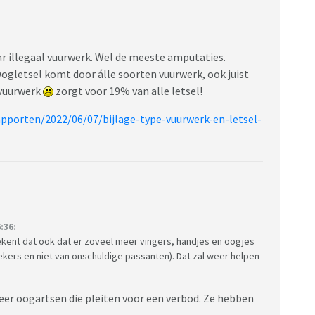
en ?
/artikel/5352307/vuurwerkverkoop-flink-gestegen
r illegaal vuurwerk. Wel de meeste amputaties.
Oogletsel komt door álle soorten vuurwerk, ook juist
rvuurwerk
zorgt voor 19% van alle letsel!
apporten/2022/06/07/bijlage-type-vuurwerk-en-letsel-
:36:
ekent dat ook dat er zoveel meer vingers, handjes en oogjes
stekers en niet van onschuldige passanten). Dat zal weer helpen
 meer oogartsen die pleiten voor een verbod. Ze hebben