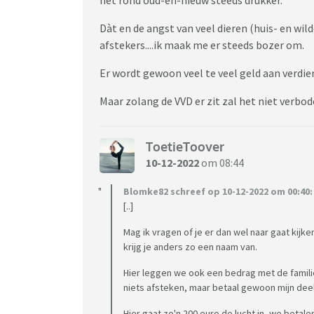
Dàt en de angst van veel dieren (huis- en wil
afstekers....ik maak me er steeds bozer om.
Er wordt gewoon veel te veel geld aan verdie
Maar zolang de VVD er zit zal het niet verbode
ToetieToover
10-12-2022
om 08:44
Blomke82 schreef op 10-12-2022 om 00:40:
[..]
Mag ik vragen of je er dan wel naar gaat kijke
krijg je anders zo een naam van.
Hier leggen we ook een bedrag met de familie n
niets afsteken, maar betaal gewoon mijn deel m
Hier gaat zo'n 200 euro de lucht in, we betal