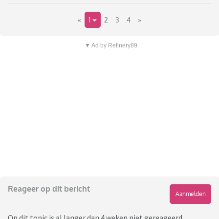
«
1
2
3
4
»
▼ Ad by Refinery89
Reageer op dit bericht
Aanmelden
Op dit topic is al langer dan 4 weken niet gereageerd,