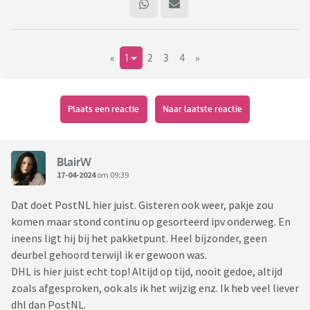
«
1
2
3
4
»
Plaats een reactie
Naar laatste reactie
BlairW
17-04-2024
om 09:39
Dat doet PostNL hier juist. Gisteren ook weer, pakje zou
komen maar stond continu op gesorteerd ipv onderweg. En
ineens ligt hij bij het pakketpunt. Heel bijzonder, geen
deurbel gehoord terwijl ik er gewoon was.
DHL is hier juist echt top! Altijd op tijd, nooit gedoe, altijd
zoals afgesproken, ook als ik het wijzig enz. Ik heb veel liever
dhl dan PostNL.