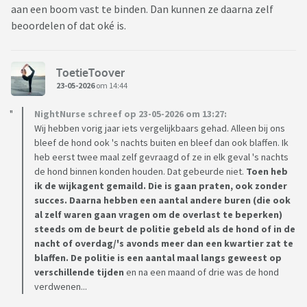
aan een boom vast te binden. Dan kunnen ze daarna zelf
beoordelen of dat oké is.
ToetieToover
23-05-2026
om 14:44
NightNurse schreef op 23-05-2026 om 13:27:
Wij hebben vorig jaar iets vergelijkbaars gehad. Alleen bij ons
bleef de hond ook 's nachts buiten en bleef dan ook blaffen. Ik
heb eerst twee maal zelf gevraagd of ze in elk geval 's nachts
de hond binnen konden houden. Dat gebeurde niet.
Toen heb
ik de wijkagent gemaild. Die is gaan praten, ook zonder
succes. Daarna hebben een aantal andere buren (die ook
al zelf waren gaan vragen om de overlast te beperken)
steeds om de beurt de politie gebeld als de hond of in de
nacht of overdag/'s avonds meer dan een kwartier zat te
blaffen. De politie is een aantal maal langs geweest op
verschillende tijden
en na een maand of drie was de hond
verdwenen...