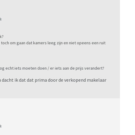
:
jk?
r toch om gaan dat kamers leeg zijn en niet opeens een ruit
g echt iets moeten doen / er iets aan de prijs verandert?
m dacht ik dat dat prima door de verkopend makelaar
: