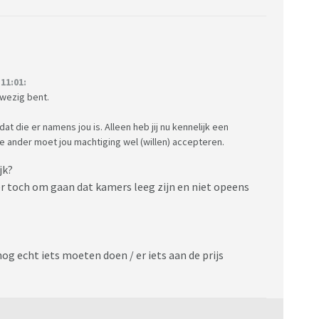
11:01:
nwezig bent.
t die er namens jou is. Alleen heb jij nu kennelijk een
de ander moet jou machtiging wel (willen) accepteren.
jk?
er toch om gaan dat kamers leeg zijn en niet opeens
g echt iets moeten doen / er iets aan de prijs