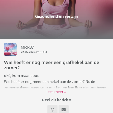
Gezondheid en welzijn
Mick87
22-05-2026
om 10:34
Wie heeft er nog meer een grafhekel aan de
zomer?
oké, kom maar door.
Wie heeft er nog meer een hekel aan de zomer? Nu de
zomerse dagen weer voor ons liggen kan ik er niet omheen:
ik HAAT het.
Die kutzon de hele dag, inclusief hoge zonkracht. Het lange
Deel dit bericht:
licht. De hitte. En dan nog alle prikkels: schreeuwende
kinderen in een zwembadje, barbecues, feestjes en dan nog