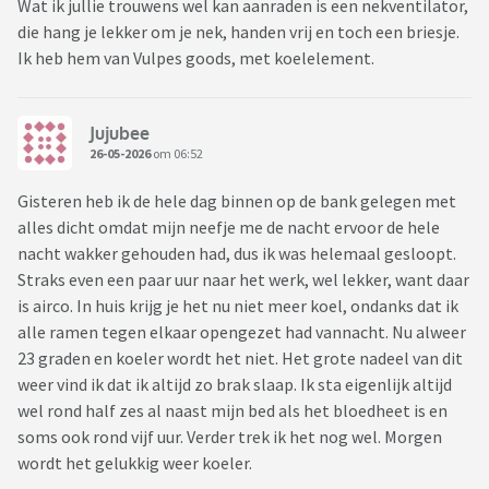
Wat ik jullie trouwens wel kan aanraden is een nekventilator,
die hang je lekker om je nek, handen vrij en toch een briesje.
Ik heb hem van Vulpes goods, met koelelement.
Jujubee
26-05-2026
om 06:52
Gisteren heb ik de hele dag binnen op de bank gelegen met
alles dicht omdat mijn neefje me de nacht ervoor de hele
nacht wakker gehouden had, dus ik was helemaal gesloopt.
Straks even een paar uur naar het werk, wel lekker, want daar
is airco. In huis krijg je het nu niet meer koel, ondanks dat ik
alle ramen tegen elkaar opengezet had vannacht. Nu alweer
23 graden en koeler wordt het niet. Het grote nadeel van dit
weer vind ik dat ik altijd zo brak slaap. Ik sta eigenlijk altijd
wel rond half zes al naast mijn bed als het bloedheet is en
soms ook rond vijf uur. Verder trek ik het nog wel. Morgen
wordt het gelukkig weer koeler.