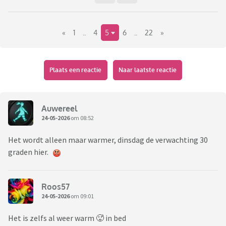
het gejubel over het heerlijke weer waar je van MOET
genieten. Echt sodemieter op. Gelukkig is het over 15 weken
«
1
..
4
5
6
..
22
»
alweer september.
Medestanders ?
Plaats een reactie
Naar laatste reactie
Auwereel
24-05-2026
om 08:52
Het wordt alleen maar warmer, dinsdag de verwachting 30
graden hier.
Roos57
24-05-2026
om 09:01
Het is zelfs al weer warm 🥵 in bed