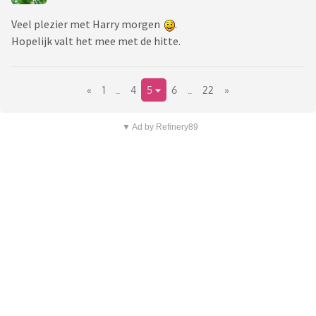
Veel plezier met Harry morgen
.
Hopelijk valt het mee met de hitte.
«
1
..
4
5
6
..
22
»
▼ Ad by Refinery89