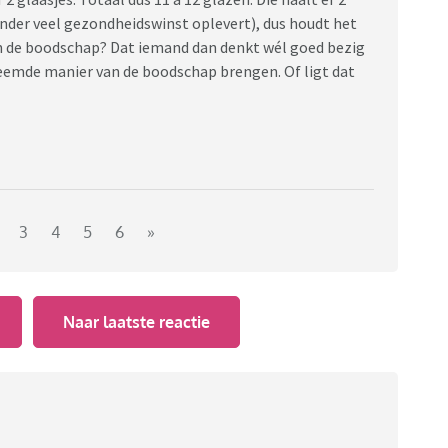
inder veel gezondheidswinst oplevert), dus houdt het
van de boodschap? Dat iemand dan denkt wél goed bezig
 vreemde manier van de boodschap brengen. Of ligt dat
3
4
5
6
»
Naar laatste reactie