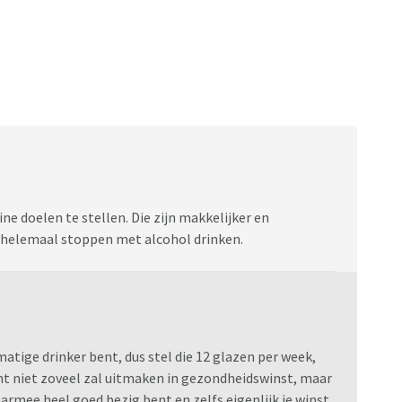
ine doelen te stellen. Die zijn makkelijker en
n helemaal stoppen met alcohol drinken.
matige drinker bent, dus stel die 12 glazen per week,
cht niet zoveel zal uitmaken in gezondheidswinst, maar
armee heel goed bezig bent en zelfs eigenlijk je winst