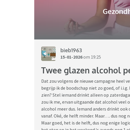
Gezondh
bieb1963
15-01-2026
om 19:25
Twee glazen alcohol p
Dat zou volgens de nieuwe campagne heel vee
begrijp ik de boodschap niet zo goed, of i.i
zien? Stel iemand drinkt alleen op zaterdagav
zou ik me, ervan uitgaande dat alcohol veel 
alcohol meer dus. Iemand anders drinkt ook op
vanaf. Oké, de helft minder. Maar…. dus nog 
Maar goed, het is de helft, dus nog enige logi
het eten en in het weekend ‘s avonds nog 1 of 