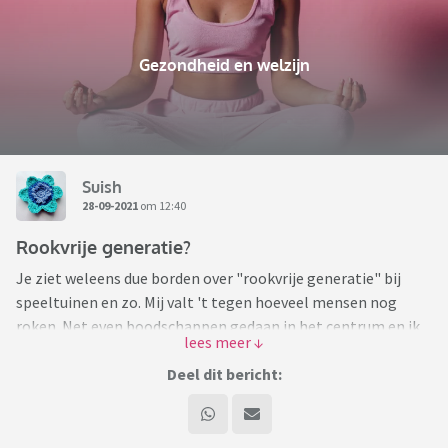
Gezondheid en welzijn
Suish
28-09-2021
om 12:40
Rookvrije generatie?
Je ziet weleens due borden over "rookvrije generatie" bij
speeltuinen en zo. Mij valt 't tegen hoeveel mensen nog
roken. Net even boodschappen gedaan in het centrum en ik
kwam steeds rokers tegen. Ik zie ook veel jongeren roken.. Is
het toch nog "hip" om te roken? Ook lijkt het wel alsof
Deel dit bericht:
rokers hun peuken overal neergooien. Soms maken ze niet
eens de sigaret uit.
Dus, denk je dat de volgende generatie rookvrij is?