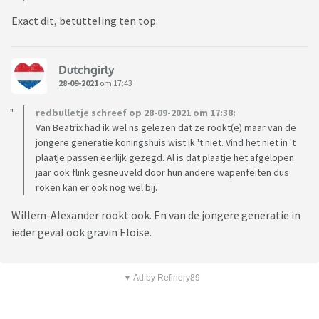
Exact dit, betutteling ten top.
Dutchgirly
28-09-2021
om 17:43
redbulletje schreef op 28-09-2021 om 17:38:
Van Beatrix had ik wel ns gelezen dat ze rookt(e) maar van de
jongere generatie koningshuis wist ik 't niet. Vind het niet in 't
plaatje passen eerlijk gezegd. Al is dat plaatje het afgelopen
jaar ook flink gesneuveld door hun andere wapenfeiten dus
roken kan er ook nog wel bij.
Willem-Alexander rookt ook. En van de jongere generatie in
ieder geval ook gravin Eloise.
▼ Ad by Refinery89