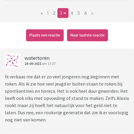
(ik niet, zou graag zien dat roken niet meer voorkomt maar
«
1
2
3
4
5
6
»
ja..)
Plaats een reactie
Naar laatste reactie
watertoren
28-09-2021
om 17:27
Ik verbaas me dat er zo veel jongeren nog beginnen met
roken. Als ik zie hoe veel jeugd er buiten staan te roken bij
sportkantines en horeca. Het is ook heel duur geworden. Het
heeft ook niks met opvoeding of stand te maken. Zelfs Alexia
rookt maar zij hoeft het natuurlijk voor het geld niet te
laten. Dus nee, een rookvrije generatie dat zie ik er voorlopig
nog niet van komen.