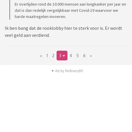
Er overlijden rond de 10.000 mensen aan longkanker per jaar en
dat is dan redelijk vergelijkbaar met Covid-19 waarvoor we
harde maatregelen invoeren.
Ik ben bang dat de rooklobby hier te sterk voor is. Er wordt
veel geld aan verdiend.
«
1
2
3
4
5
6
»
▼ Ad by Refinery89