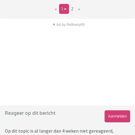
«
1
2
»
▼ Ad by Refinery89
Reageer op dit bericht
Aanmelden
Op dit topic is al langer dan 4 weken niet gereageerd,