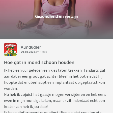
Gezondheid en welzijn
Almdudler
29-10-2021
om 12:00
Hoe gat in mond schoon houden
Ik heb een uur geleden een kies laten trekken. Tandarts gaf
aan dat er een groot gat achter bleef in het bot en dat hij
hoopte dat er überhaupt een implantaat op geplaatst kon
worden.
Nu heb ik zojuist het gaasje mogen verwijderen en heb eens
even in mijn mond gekeken, maar er zit inderdaad echt een
krater van heb ik jou daar!
Ik ben geïnformeerd over pijnstilling en niet spoelen etc,