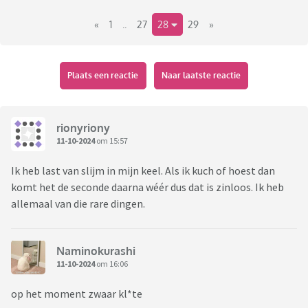
«
1
..
27
28
29
»
Plaats een reactie
Naar laatste reactie
rionyriony
11-10-2024
om 15:57
Ik heb last van slijm in mijn keel. Als ik kuch of hoest dan
komt het de seconde daarna wéér dus dat is zinloos. Ik heb
allemaal van die rare dingen.
Naminokurashi
11-10-2024
om 16:06
op het moment zwaar kl*te