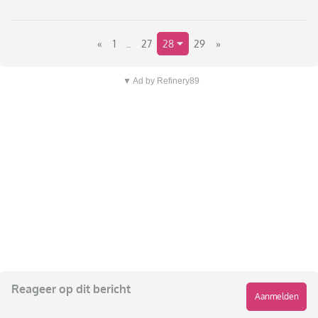
«
1
..
27
28
29
»
▼ Ad by Refinery89
Reageer op dit bericht
Aanmelden