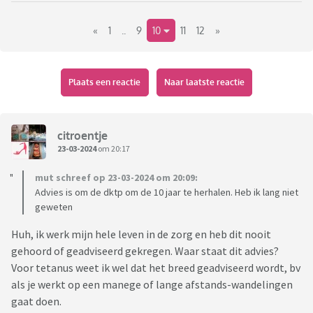
Met een moeder(80+) waarvan een zusje is overleden aan een
«
1
..
9
10
11
12
»
ziekte uit het DKTP rijtje en zelf een kind dat bijna is
overleden aan een rare actie van een "mild"
verkoudhridsvirus hebben wij gewoon de coronavaccinaties
gehaald en hebben we de kinderen ook de hpv prikken met
Plaats een reactie
Naar laatste reactie
klem aangeraden.
De vaccinatie tegen pokken die ik zelf nog wel heb gehad
hoeft niet meer gegeven te worden omdat we pokken
citroentje
hebben uitgeroeid. Hoera!
23-03-2024
om 20:17
mut schreef op 23-03-2024 om 20:09:
In wel parallel universum leef je als je besluit tot niet
Advies is om de dktp om de 10 jaar te herhalen. Heb ik lang niet
vaccineren?
geweten
Huh, ik werk mijn hele leven in de zorg en heb dit nooit
gehoord of geadviseerd gekregen. Waar staat dit advies?
Voor tetanus weet ik wel dat het breed geadviseerd wordt, bv
als je werkt op een manege of lange afstands-wandelingen
gaat doen.