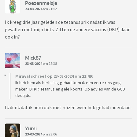
Poezenmeisje
23-03-2024
om 21:52
Ik kreeg drie jaar geleden de tetanusprik nadat ik was
gevallen met mijn fiets. Zitten de andere vaccins (DKP) daar
ook in?
Mick87
23-03-2024
om 22:38
Miraval schreef op 23-03-2024 om 21:49:
Ik heb hem als herhaling gehad toen ik een verre reis ging
maken. DTKP, Tetanus en gele koorts. Op advies van de GGD
destijds.
Ik denk dat ik hem ook met reizen weer heb gehad inderdaad.
Yumi
23-03-2024
om 23:06