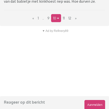
van dat babietje met kinkhoest nep was. Hoe durven ze.
«
1
..
9
10
11
12
»
▼ Ad by Refinery89
Reageer op dit bericht
Aanmelden