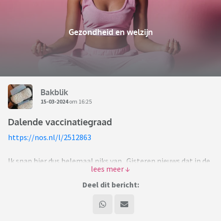
Gezondheid en welzijn
Bakblik
15-03-2024
om 16:25
Dalende vaccinatiegraad
https://nos.nl/l/2512863
Ik snap hier dus helemaal niks van. Gisteren nieuws dat in de
regio Eindhoven een mazelenuitbraak op handen was
vanwege dalende percentages gevaccineerde kinderen,
Deel dit bericht:
vandaag kinkhoest.
Hoezo zou je kinderen niet laten inenten?