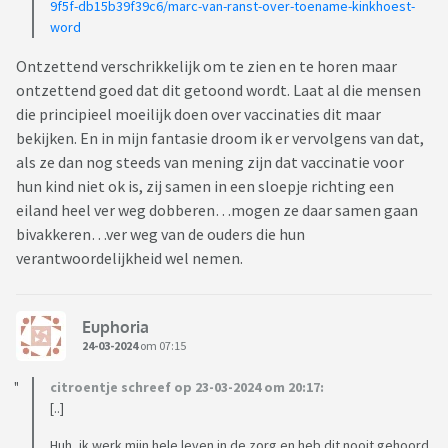
9f5f-db15b39f39c6/marc-van-ranst-over-toename-kinkhoest-
word
Ontzettend verschrikkelijk om te zien en te horen maar
ontzettend goed dat dit getoond wordt. Laat al die mensen
die principieel moeilijk doen over vaccinaties dit maar
bekijken. En in mijn fantasie droom ik er vervolgens van dat,
als ze dan nog steeds van mening zijn dat vaccinatie voor
hun kind niet ok is, zij samen in een sloepje richting een
eiland heel ver weg dobberen…mogen ze daar samen gaan
bivakkeren…ver weg van de ouders die hun
verantwoordelijkheid wel nemen.
Euphoria
24-03-2024
om 07:15
citroentje schreef op 23-03-2024 om 20:17:
[..]
Huh, ik werk mijn hele leven in de zorg en heb dit nooit gehoord