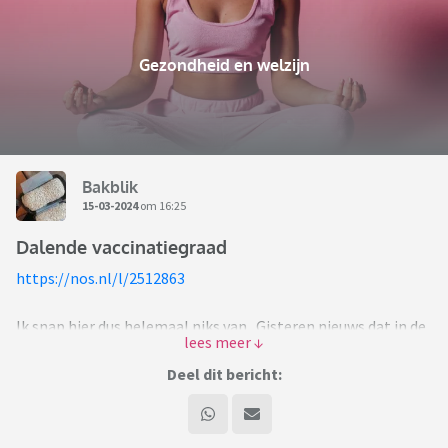
Gezondheid en welzijn
Bakblik
15-03-2024
om 16:25
Dalende vaccinatiegraad
https://nos.nl/l/2512863
Ik snap hier dus helemaal niks van. Gisteren nieuws dat in de
regio Eindhoven een mazelenuitbraak op handen was
vanwege dalende percentages gevaccineerde kinderen,
Deel dit bericht:
vandaag kinkhoest.
Hoezo zou je kinderen niet laten inenten?