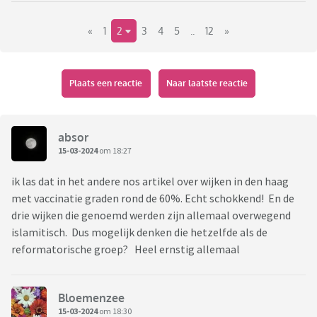
Met een moeder(80+) waarvan een zusje is overleden aan een
«
1
2
3
4
5
..
12
»
ziekte uit het DKTP rijtje en zelf een kind dat bijna is
overleden aan een rare actie van een "mild"
verkoudhridsvirus hebben wij gewoon de coronavaccinaties
gehaald en hebben we de kinderen ook de hpv prikken met
Plaats een reactie
Naar laatste reactie
klem aangeraden.
De vaccinatie tegen pokken die ik zelf nog wel heb gehad
hoeft niet meer gegeven te worden omdat we pokken
absor
hebben uitgeroeid. Hoera!
15-03-2024
om 18:27
ik las dat in het andere nos artikel over wijken in den haag
In wel parallel universum leef je als je besluit tot niet
met vaccinatie graden rond de 60%. Echt schokkend! En de
vaccineren?
drie wijken die genoemd werden zijn allemaal overwegend
islamitisch. Dus mogelijk denken die hetzelfde als de
reformatorische groep? Heel ernstig allemaal
Bloemenzee
15-03-2024
om 18:30