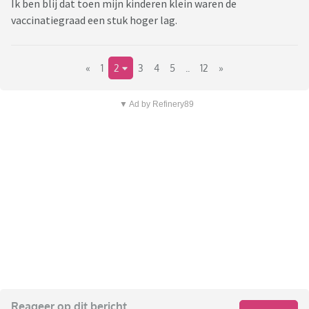
Ik ben blij dat toen mijn kinderen klein waren de
vaccinatiegraad een stuk hoger lag.
«
1
2
3
4
5
..
12
»
▼ Ad by Refinery89
Reageer op dit bericht