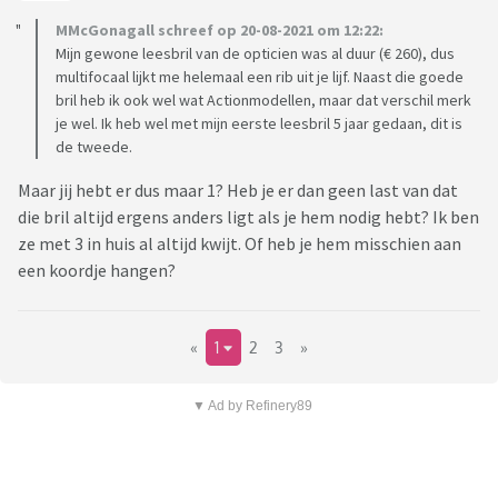
MMcGonagall schreef op 20-08-2021 om 12:22:
Mijn gewone leesbril van de opticien was al duur (€ 260), dus
multifocaal lijkt me helemaal een rib uit je lijf. Naast die goede
bril heb ik ook wel wat Actionmodellen, maar dat verschil merk
je wel. Ik heb wel met mijn eerste leesbril 5 jaar gedaan, dit is
de tweede.
Maar jij hebt er dus maar 1? Heb je er dan geen last van dat
die bril altijd ergens anders ligt als je hem nodig hebt? Ik ben
ze met 3 in huis al altijd kwijt. Of heb je hem misschien aan
een koordje hangen?
«
1
2
3
»
▼ Ad by Refinery89