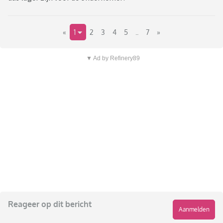
«
1
2
3
4
5
..
7
»
▼ Ad by Refinery89
Reageer op dit bericht
Aanmelden