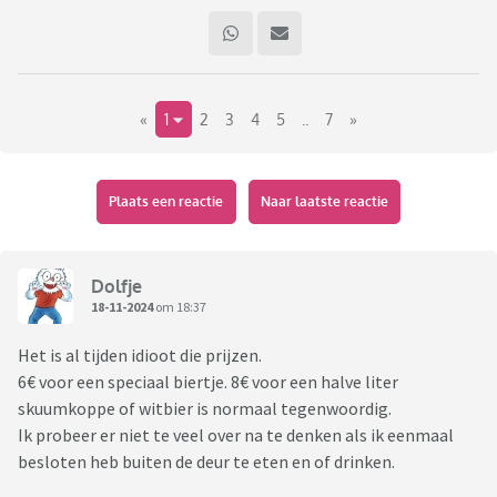
«
1
2
3
4
5
..
7
»
Plaats een reactie
Naar laatste reactie
Dolfje
18-11-2024
om 18:37
Het is al tijden idioot die prijzen.
6€ voor een speciaal biertje. 8€ voor een halve liter
skuumkoppe of witbier is normaal tegenwoordig.
Ik probeer er niet te veel over na te denken als ik eenmaal
besloten heb buiten de deur te eten en of drinken.