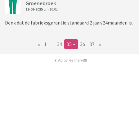
Groenebroek
12-08-2025
om 10:02
Denk dat de fabrieksgarantie standaard 2 jaar/24maanden is.
«
1
..
34
35
36
37
»
▼ Ad by Refinery89