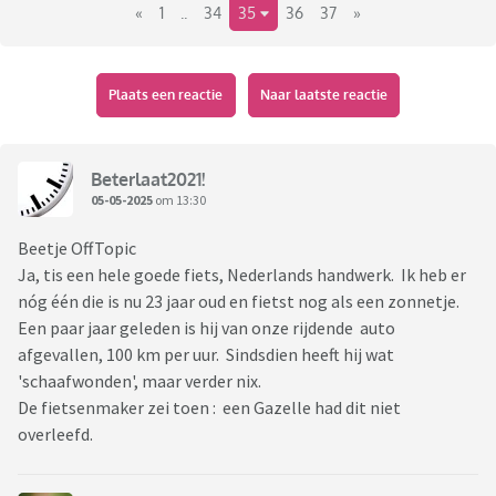
«
1
..
34
35
36
37
»
Plaats een reactie
Naar laatste reactie
Beterlaat2021!
05-05-2025
om 13:30
Beetje OffTopic
Ja, tis een hele goede fiets, Nederlands handwerk. Ik heb er
nóg één die is nu 23 jaar oud en fietst nog als een zonnetje.
Een paar jaar geleden is hij van onze rijdende auto
afgevallen, 100 km per uur. Sindsdien heeft hij wat
'schaafwonden', maar verder nix.
De fietsenmaker zei toen : een Gazelle had dit niet
overleefd.