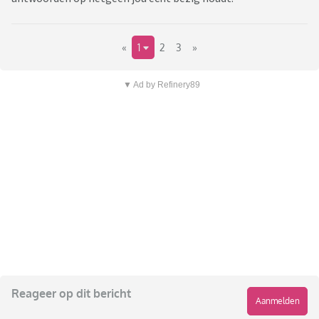
«
1
2
3
»
▼ Ad by Refinery89
Reageer op dit bericht
Aanmelden