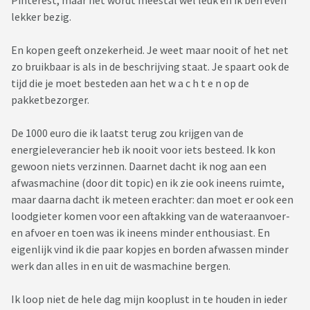
Pinterest, maar het wordt meestal wel leuk en ik ben even
lekker bezig.
En kopen geeft onzekerheid. Je weet maar nooit of het net
zo bruikbaar is als in de beschrijving staat. Je spaart ook de
tijd die je moet besteden aan het w a c h t e n op de
pakketbezorger.
De 1000 euro die ik laatst terug zou krijgen van de
energieleverancier heb ik nooit voor iets besteed. Ik kon
gewoon niets verzinnen. Daarnet dacht ik nog aan een
afwasmachine (door dit topic) en ik zie ook ineens ruimte,
maar daarna dacht ik meteen erachter: dan moet er ook een
loodgieter komen voor een aftakking van de wateraanvoer-
en afvoer en toen was ik ineens minder enthousiast. En
eigenlijk vind ik die paar kopjes en borden afwassen minder
werk dan alles in en uit de wasmachine bergen.
Ik loop niet de hele dag mijn kooplust in te houden in ieder