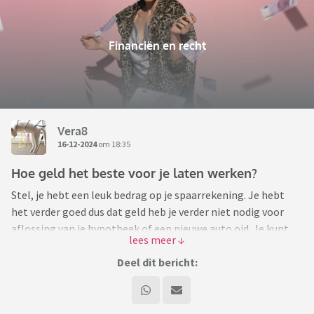
Financiën en recht
Vera8
16-12-2024
om 18:35
Hoe geld het beste voor je laten werken?
Stel, je hebt een leuk bedrag op je spaarrekening. Je hebt
het verder goed dus dat geld heb je verder niet nodig voor
aflossing van je hypotheek of een nieuwe auto oid. Je kunt
het dus prima op die spaarrekening laten staan en vangt zo
ieder jaar een leuk bedrag aan rente.
Deel dit bericht:
Lekker veilig, niets aan de hand.