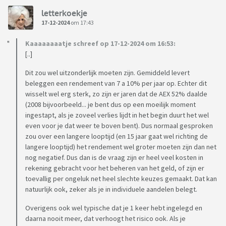
letterkoekje
17-12-2024
om 17:43
Kaaaaaaaatje schreef op 17-12-2024 om 16:53:
[..]
Dit zou wel uitzonderlijk moeten zijn. Gemiddeld levert
beleggen een rendement van 7 a 10% per jaar op. Echter dit
wisselt wel erg sterk, zo zijn er jaren dat de AEX 52% daalde
(2008 bijvoorbeeld... je bent dus op een moeilijk moment
ingestapt, als je zoveel verlies lijdt in het begin duurt het wel
even voor je dat weer te boven bent). Dus normaal gesproken
zou over een langere looptijd (en 15 jaar gaat wel richting de
langere looptijd) het rendement wel groter moeten zijn dan net
nog negatief. Dus dan is de vraag zijn er heel veel kosten in
rekening gebracht voor het beheren van het geld, of zijn er
toevallig per ongeluk net heel slechte keuzes gemaakt. Dat kan
natuurlijk ook, zeker als je in individuele aandelen belegt.
Overigens ook wel typische dat je 1 keer hebt ingelegd en
daarna nooit meer, dat verhoogt het risico ook. Als je