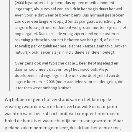
(2008 bijvoorbeeld... je bent dus op een moeilijk moment
ingestapt, als je zoveel verlies lijdt in het begin duurt het wel
even voor je dat weer te boven bent). Dus normaal gesproken
zou over een langere looptijd (en 15 jaar gaat wel richting de
langere looptijd) het rendement wel groter moeten zijn dan net
nog negatief. Dus dan is de vraag zijn er heel veel kosten in
rekening gebracht voor het beheren van het geld, of zijn er
toevallig per ongeluk net heel slechte keuzes gemaakt. Dat kan
natuurlijk ook, zeker als je in individuele aandelen belegt.
Overigens ook wel typische dat je 1 keer hebt ingelegd en
daarna nooit meer, dat verhoogt het risico ook. Als je
doorlopend had ingelegd had je ook voordeel gehad van de
lagere koersen in 2008 (meer aandelen voor minder geld), die
later toch weer omhoog kruipen.
Wij hebben er geen hol verstand van en hebben op de
ervaring/woorden van de bank vertrouwd. En maar jaren
wachten want het zal toch ooit wel compleet omdraaien.
Enkel de bank is er waarschijnlijk beter van geworden. Maar
gedane zaken nemen geen keer, dus ik laat het achter me,