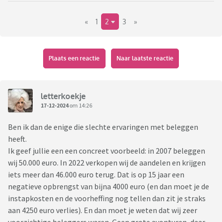
Maar misschien zijn er ook mogelijkheden om het
«
1
2
3
»
rendement verder te vergroten. Ik denk dan bijvoorbeeld aan
beleggen in een bepaald fonds al dan niet via een
vermogensbeheerder.
Plaats een reactie
Naar laatste reactie
Wie kan mij hier iets meer over vertellen of mogelijk een
partij aanbevelen?
letterkoekje
17-12-2024
om 14:26
Ben ik dan de enige die slechte ervaringen met beleggen
heeft.
Ik geef jullie een een concreet voorbeeld: in 2007 beleggen
wij 50.000 euro. In 2022 verkopen wij de aandelen en krijgen
iets meer dan 46.000 euro terug. Dat is op 15 jaar een
negatieve opbrengst van bijna 4000 euro (en dan moet je de
instapkosten en de voorheffing nog tellen dan zit je straks
aan 4250 euro verlies). En dan moet je weten dat wij zeer