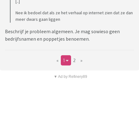
[..]
Nee ik bedoel dat als ze het verhaal op internet zien dat ze dan
meer dwars gaan liggen
Beschrijf je probleem algemeen. Je mag sowieso geen
bedrijfsnamen en poppetjes benoemen.
«
1
2
»
▼ Ad by Refinery89