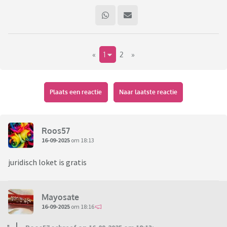
«
1
2
»
Plaats een reactie
Naar laatste reactie
Roos57
16-09-2025
om 18:13
juridisch loket is gratis
Mayosate
16-09-2025
om 18:16