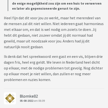
huren/kopen? En niet onbelangrijk voor de toekomst: wat is
de enige mogelijkheid zou zijn om een huis te verwerven
de ecologische impact op onze verschillende woonvormen?
en later als gepensioneerde gerust te zijn.
Heel fijn dat dit voor jou zo werkt, maar het merendeel van
(Mocht dit topic beter op een andere pijler staan, verplaats
de mensen zal dit niet willen. Niet iedereen gaat harmonieus
het dan gerust.)
met elkaar om, en dat is wel nodig om zoiets te doen. Jij
hebt dit gedaan, niet zozeer omdat jij dit normaal had
gewild, maar uit noodzaak voor jou. Anders had jij dit
natuurlijk nooit gedaan.
Ik denk dat het spreekwoord: een gast en een vis, blijven drie
dagen fris, heel erg geldt. We leven in Nederland heel dicht
op elkaar, met de nodige problemen tot gevolg. Nog dichter
op elkaar moet je niet willen, dan zullen er nog meer
problemen en ruzies komen.
Blomke82
05-08-2022
om 06:09