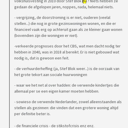
volkshuisvesting in 2010 door Stef Blok
? Niets hebben ze
gedaan de afgelopen jaren, noppes, nada, helemaal niets.
- vergrijzing, de doorstroming is er niet, ouderen (veelal
stellen...) die nog in grote gezinswoningen wonen, en die er
financieel vaak erg op achteruit gaan als ze kleiner gaan wonen
(bovendien zijn die woningen er niet).
-verkeerde prognoses door het CBS, wat men dacht nodig ter
hebben in 2040, was in 2018 al bereikt. Er is niet gebouwd wat
nodig is, dat is gewoon een feit.
- de verhuurderheffing (ja, Stef Blok weer...) is de oorzaak van
het grote tekort aan sociale huurwoningen
- waar we het net al over hadden: de verwende kindertjes die
allemaal per se een eigen kamer moeten hebben.
- sowieso de verwende Nederlander, zowel alleenstaanden als
stellen als gezinnen: die vinden dat een grotere woning altijd
per definitie beter is.
- de financiele crisis - de stikstofcrisis enz enz.