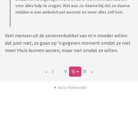
voor alles hulp te vragen. Wat was ze daarna blij dat ze daarna
midden in een winkelstraat woonde en weer alles zelf kon.
Veel mensen uit de seniorenbubbel van m'n moeder willen
dat juist niet, ze gaan op 'n gegeven moment omdat ze niet
meer thuis kunnen wonen, maar niet omdat ze willen.
«
1
..
9
10
11
»
▼ Ad by Refinery89