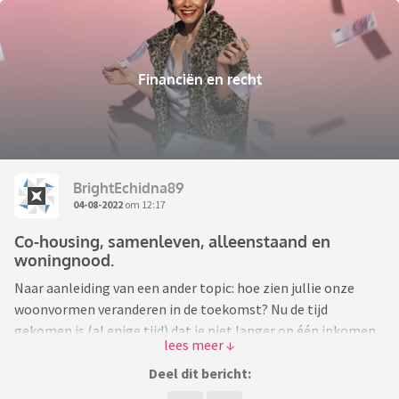
Financiën en recht
BrightEchidna89
04-08-2022
om 12:17
Co-housing, samenleven, alleenstaand en
woningnood.
Naar aanleiding van een ander topic: hoe zien jullie onze
woonvormen veranderen in de toekomst? Nu de tijd
gekomen is (al enige tijd) dat je niet langer op één inkomen
een woning kunt verwerven en een gezin kunt onderhouden,
hoe denk je dat de samenleving zal veranderen?
Deel dit bericht: